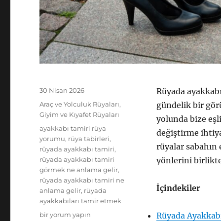
Yayın
30 Nisan 2026
Rüyada ayakkabı
tarihi
Kategoriler
Araç ve Yolculuk Rüyaları
,
gündelik bir gör
Giyim ve Kıyafet Rüyaları
yolunda bize eşl
Etiketler
ayakkabı tamiri rüya
değiştirme ihtiya
yorumu
,
rüya tabirleri
,
rüyalar sabahın e
rüyada ayakkabı tamiri
,
rüyada ayakkabı tamiri
yönlerini birlikt
görmek ne anlama gelir
,
rüyada ayakkabı tamiri ne
İçindekiler
anlama gelir
,
rüyada
ayakkabıları tamir etmek
Rüyada
bir yorum yapın
Rüyada Ayakkabı