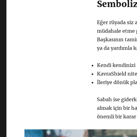
Semboliz
Eğer rüyada siz 
müdahale etme gü
Başkasının tamir
ya da yardımla k
Kendi kendinizi
KavraShield nit
İleriye dönük pl
Sabah ise giderk
almak için bir h
önemli bir karar