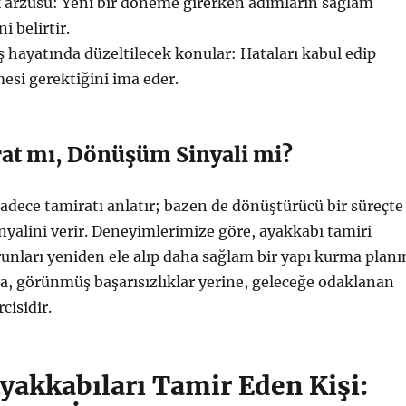
k arzusu: Yeni bir döneme girerken adımların sağlam
i belirtir.
iş hayatında düzeltilecek konular: Hataları kabul edip
esi gerektiğini ima eder.
rat mı, Dönüşüm Sinyali mi?
sadece tamiratı anlatır; bazen de dönüştürücü bir süreçte
yalini verir. Deneyimlerimize göre, ayakkabı tamiri
unları yeniden ele alıp daha sağlam bir yapı kurma planı
ya, görünmüş başarısızlıklar yerine, geleceğe odaklanan
cisidir.
yakkabıları Tamir Eden Kişi: