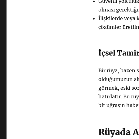
Güvenli yolculu
olması gerektiğin
İlişkilerde veya 
çözümler üretilm
İçsel Tami
Bir rüya, bazen 
olduğumuzun sin
görmek, eski sor
hatırlatır. Bu rü
bir uğraşın haber
Rüyada A