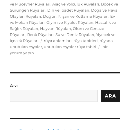
tarihi
ve Mücevher Rüyaları
,
Araç ve Yolculuk Rüyaları
,
Böcek ve
Sürüngen Rüyaları
,
Din ve İbadet Rüyaları
,
Doğa ve Hava
Olayları Rüyaları
,
Düğün, Nişan ve Kutlama Rüyaları
,
Ev
ve Mekan Rüyaları
,
Giyim ve Kıyafet Rüyaları
,
Hastalık ve
Sağlık Rüyaları
,
Hayvan Rüyaları
,
Ölüm ve Cenaze
Rüyaları
,
Renk Rüyaları
,
Su ve Deniz Rüyaları
,
Yiyecek ve
Etiketler
İçecek Rüyaları
rüya anlamları
,
rüya tabirleri
,
rüyada
Rüyada
unutulan eşyalar
,
unutulan eşyalar rüya tabiri
bir
Unutulan
yorum yapın
Eşyalar
Görmek
Ne
Anlama
Gelir?
Ara
Tabirler
için
ARA