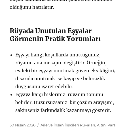
olduğunu hatırlatır.
Rüyada Unutulan Eşyalar
Görmenin Pratik Yorumları
Eşyayı hangi koşullarda unuttuğunuz,
rüyanın ana mesajını değiştirir. Örneğin,
evdeki bir eşyayı unutmak güven eksikliğini;
dışarıda unutmak ise kayıp ve belirsizlik
duygusunu işaret edebilir.
Eşyaya karşı hisleriniz, rüyanın tonunu
belirler. Huzursuzsanız, bir çözüm arayışını,
sakinseniz farkındalık kazanmayı gösterir.
Yayın
Kategoriler
30 Nisan 2026
Aile ve İnsan İlişkileri Rüyaları
,
Altın, Para