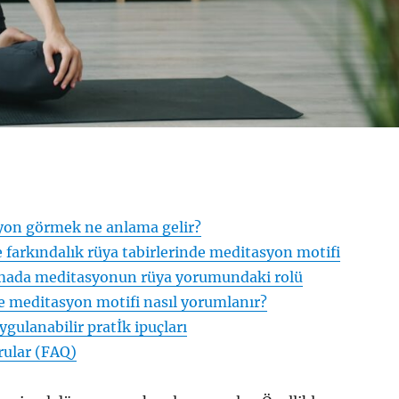
on görmek ne anlama gelir?
ve farkındalık rüya tabirlerinde meditasyon motifi
kmada meditasyonun rüya yorumundaki rolü
e meditasyon motifi nasıl yorumlanır?
gulanabilir pratİk ipuçları
rular (FAQ)