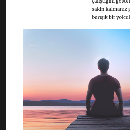
çalıştığını göste
sakin kalmanız g
barışık bir yolcu