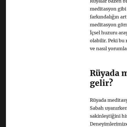
ne
Rüyalar bazen bi
anlama
meditasyon gibi 
gelir
farkındalığın ar
—
İçsel
meditasyon görme
dinginlik
İçsel huzuru aray
ve
olabilir. Peki b
farkındalık
tabiri
ve nasıl yorumla
için
Rüyada m
gelir?
Rüyada meditasyo
Sabah uyanırken 
sakinleştiğini hi
Deneyimlerimize