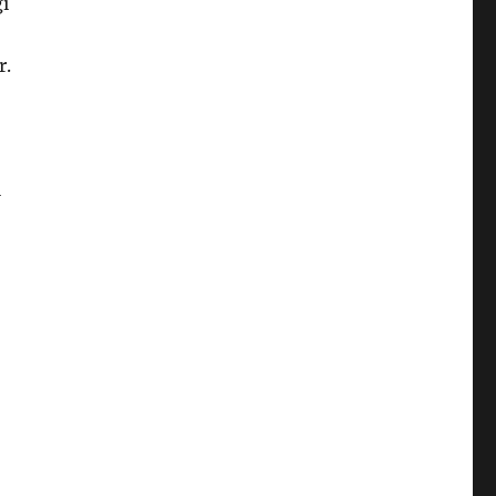
gı
r.
i