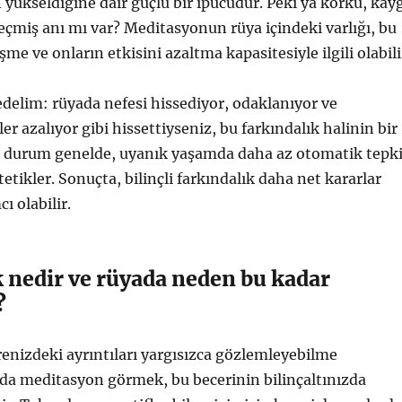
n yükseldiğine dair güçlü bir ipucudur. Peki ya korku, kay
 geçmiş anı mı var? Meditasyonun rüya içindeki varlığı, bu
me ve onların etkisini azaltma kapasitesiyle ilgili olabili
 edelim: rüyada nefesi hissediyor, odaklanıyor ve
er azalıyor gibi hissettiyseniz, bu farkındalık halinin bir
u durum genelde, uyanık yaşamda daha az otomatik tepk
etikler. Sonuçta, bilinçli farkındalık daha net kararlar
ı olabilir.
 nedir ve rüyada neden bu kadar
?
renizdeki ayrıntıları yargısızca gözlemleyebilme
ada meditasyon görmek, bu becerinin bilinçaltınızda