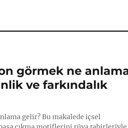
on görmek ne anlam
inlik ve farkındalık
lama gelir? Bu makalede içsel
 başa çıkma motiflerini rüya tabirleriyle