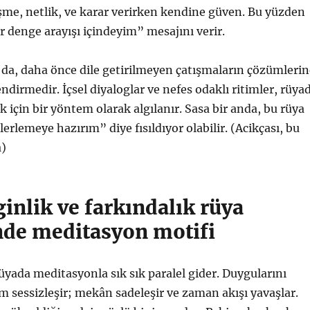
eşme, netlik, ve karar verirken kendine güven. Bu yüzden
ir denge arayışı içindeyim” mesajını verir.
da, daha önce dile getirilmeyen çatışmaların çözümlerin
ndirmedir. İçsel diyaloglar ve nefes odaklı ritimler, rüya
 için bir yöntem olarak algılanır. Sasa bir anda, bu rüya
 ilerlemeye hazırım” diye fısıldıyor olabilir. (Acikçası, bu
a)
ginlik ve farkındalık rüya
inde meditasyon motifi
rüyada meditasyonla sık sık paralel gider. Duygularını
m sessizleşir; mekân sadeleşir ve zaman akışı yavaşlar.