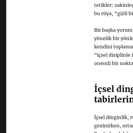
tetikler: sakinl
bu rüya, “gizli b
Bir başka yorum 
yönelik bir yönle
kendini toplamak
“içsel disiplinle
onemli bir nokt
İçsel din
tabirler
İçsel dinginlik, 
gezinirken, orta