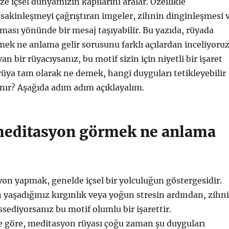
ze içsel dünyamızın kapılarını aralar. Özellikle
sakinleşmeyi çağrıştıran imgeler, zihnin dinginleşmesi 
tması yönünde bir mesaj taşıyabilir. Bu yazıda, rüyada
k ne anlama gelir sorusunu farklı açılardan inceliyoruz
an bir rüyacıysanız, bu motif sizin için niyetli bir işaret
u rüya tam olarak ne demek, hangi duyguları tetikleyebilir
nır? Aşağıda adım adım açıklayalım.
editasyon görmek ne anlama
n yapmak, genelde içsel bir yolculuğun göstergesidir.
yaşadığınız kırgınlık veya yoğun stresin ardından, zihn
ssediyorsanız bu motif olumlu bir işarettir.
 göre, meditasyon rüyası çoğu zaman şu duyguları