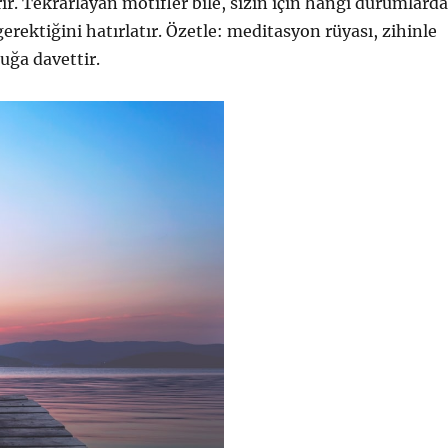
rir. Tekrarlayan motifler bile, sizin için hangi durumlarda
erektiğini hatırlatır. Özetle: meditasyon rüyası, zihinle
luğa davettir.