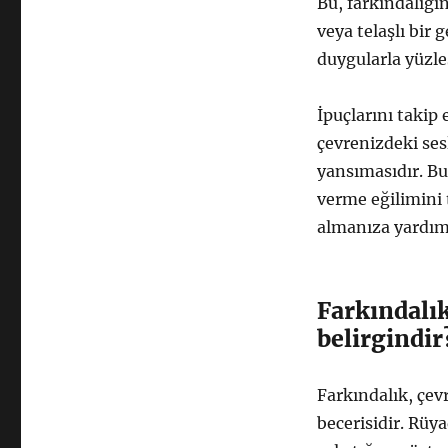
Bu, farkındalığı
veya telaşlı bir
duygularla yüzleş
İpuçlarını takip
çevrenizdeki sesl
yansımasıdır. B
verme eğilimini t
almanıza yardımc
Farkındalık
belirgindir
Farkındalık, çev
becerisidir. Rüy