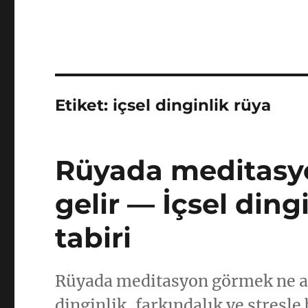
Etiket:
içsel dinginlik rüya
Rüyada meditasy
gelir — İçsel ding
tabiri
Rüyada meditasyon görmek ne an
dinginlik, farkındalık ve stresle