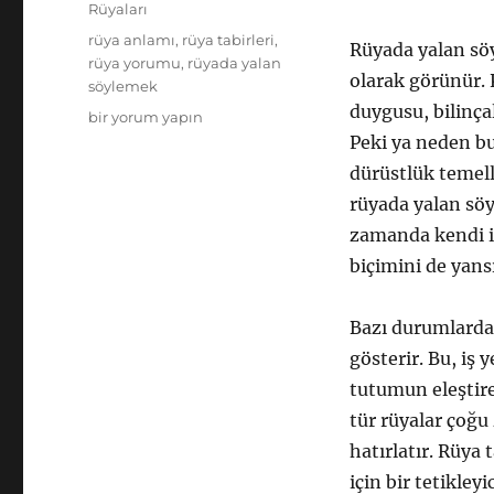
Rüyaları
Etiketler
rüya anlamı
,
rüya tabirleri
,
Rüyada yalan sö
rüya yorumu
,
rüyada yalan
olarak görünür. 
söylemek
duygusu, bilinça
Rüyada
bir yorum yapın
Yalan
Peki ya neden bu
Söylemek:
dürüstlük temel
İçsel
rüyada yalan söyl
Güven
Dinamikleri
zamanda kendi iç
için
biçimini de yansı
Bazı durumlarda 
gösterir. Bu, iş 
tutumun eleştirel
tür rüyalar çoğu
hatırlatır. Rüya 
için bir tetikleyi