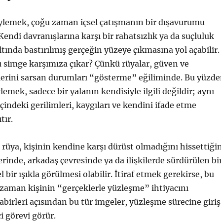
ylemek, çoğu zaman içsel çatışmanın bir dışavurumu
Kendi davranışlarına karşı bir rahatsızlık ya da suçluluk
ltında bastırılmış gerçeğin yüzeye çıkmasına yol açabilir.
 simge karşımıza çıkar? Çünkü rüyalar, güven ve
lerini sarsan durumları “gösterme” eğiliminde. Bu yüzd
emek, sadece bir yalanın kendisiyle ilgili değildir; aynı
indeki gerilimleri, kaygıları ve kendini ifade etme
tır.
rüya, kişinin kendine karşı dürüst olmadığını hissettiğin
yerinde, arkadaş çevresinde ya da ilişkilerde sürdürülen bi
 bir ışıkla görülmesi olabilir. İtiraf etmek gerekirse, bu
 zaman kişinin “gerçeklerle yüzleşme” ihtiyacını
tabirleri açısından bu tür imgeler, yüzleşme sürecine giriş
ci görevi görür.