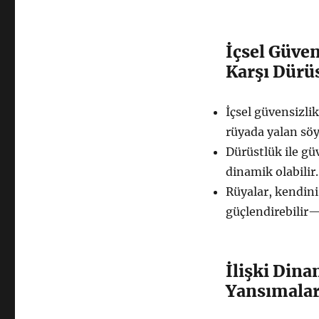
İçsel Güve
Karşı Dürü
İçsel güvensizlik
rüyada yalan söy
Dürüstlük ile güv
dinamik olabilir.
Rüyalar, kendini
güçlendirebilir—b
İlişki Din
Yansımalar