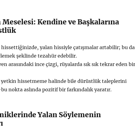
n Meselesi: Kendine ve Başkalarına
stlük
 hissettiğinizde, yalan hissiyle çatışmalar artabilir; bu da
lemek şeklinde tezahür edebilir.
en arasındaki ince çizgi, rüyalarda sık sık tekrar eden bi
 yetkin hissetmeme halinde bile dürüstlük taleplerini
u nokta aslında pozitif bir farkındalık yaratır.
amiklerinde Yalan Söylemenin
ı