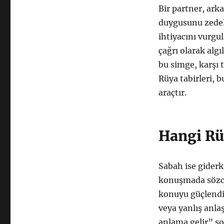
Bir partner, arka
duygusunu zedel
ihtiyacını vurgul
çağrı olarak algı
bu simge, karşı t
Rüya tabirleri, 
araçtır.
Hangi Rü
Sabah ise giderk
konuşmada sözcü
konuyu güçlendir
veya yanlış anla
anlama gelir” s