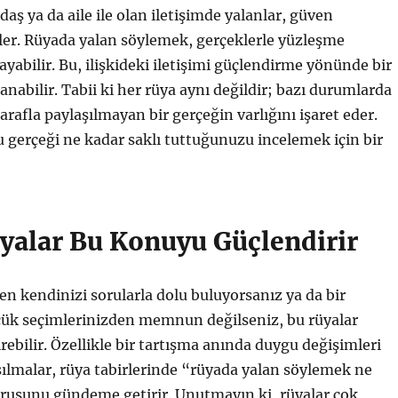
daş ya da aile ile olan iletişimde yalanlar, güven
er. Rüyada yalan söylemek, gerçeklerle yüzleşme
ayabilir. Bu, ilişkideki iletişimi güçlendirme yönünde bir
lanabilir. Tabii ki her rüya aynı değildir; bazı durumlarda
arafla paylaşılmayan bir gerçeğin varlığını işaret eder.
bu gerçeği ne kadar saklı tuttuğunuzu incelemek için bir
yalar Bu Konuyu Güçlendirir
en kendinizi sorularla dolu buluyorsanız ya da bir
k seçimlerinizden memnun değilseniz, bu rüyalar
ebilir. Özellikle bir tartışma anında duygu değişimleri
şılmalar, rüya tabirlerinde “rüyada yalan söylemek ne
orusunu gündeme getirir. Unutmayın ki, rüyalar çok