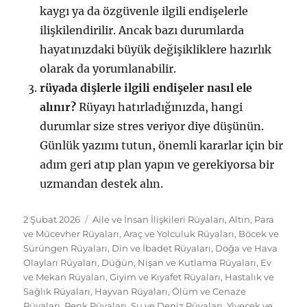
kaygı ya da özgüvenle ilgili endişelerle
ilişkilendirilir. Ancak bazı durumlarda
hayatınızdaki büyük değişikliklere hazırlık
olarak da yorumlanabilir.
rüyada dişlerle ilgili endişeler nasıl ele
alınır?
Rüyayı hatırladığınızda, hangi
durumlar size stres veriyor diye düşünün.
Günlük yazımı tutun, önemli kararlar için bir
adım geri atıp plan yapın ve gerekiyorsa bir
uzmandan destek alın.
Yayın
Kategoriler
2 Şubat 2026
Aile ve İnsan İlişkileri Rüyaları
,
Altın, Para
tarihi
ve Mücevher Rüyaları
,
Araç ve Yolculuk Rüyaları
,
Böcek ve
Sürüngen Rüyaları
,
Din ve İbadet Rüyaları
,
Doğa ve Hava
Olayları Rüyaları
,
Düğün, Nişan ve Kutlama Rüyaları
,
Ev
ve Mekan Rüyaları
,
Giyim ve Kıyafet Rüyaları
,
Hastalık ve
Sağlık Rüyaları
,
Hayvan Rüyaları
,
Ölüm ve Cenaze
Rüyaları
,
Renk Rüyaları
,
Su ve Deniz Rüyaları
,
Yiyecek ve