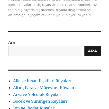
Etiketler
İçecek Rüyaları
diş rüyası anlamı
,
rüya sembolleri
,
rüya
tabiri diş
,
rüyada diş düşmesi
,
rüyada diş görmek ne
Rüyada
anlama gelir
,
yaşam etkileri rüya
bir yorum yapın
diş
görmek
ne
anlama
gelir:
Ara
Semboller
ve
ARA
bağlamlar
için
Aile ve İnsan İlişkileri Rüyaları
Altın, Para ve Mücevher Rüyaları
Araç ve Yolculuk Rüyaları
Böcek ve Sürüngen Rüyaları
Din ve İbadet Rüyaları