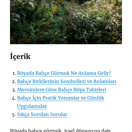
İçerik
Rüyada Bahçe Görmek Ne Anlama Gelir?
Bahçe Bitkilerinin Sembolleri ve Anlamları
Mevsimlere Göre Bahçe Rüya Tabirleri
Bahçe İçin Pratik Yorumlar ve Günlük
Uygulamalar
Sıkça Sorulan Sorular
Rüyada bahçe görmek, içsel dünyanıza dair