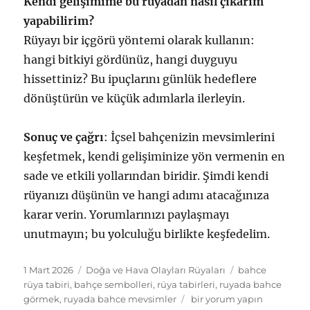
Kendi gelişimime bu rüyadan nasıl çıkarım
yapabilirim?
Rüyayı bir içgörü yöntemi olarak kullanın:
hangi bitkiyi gördünüz, hangi duyguyu
hissettiniz? Bu ipuçlarını günlük hedeflere
dönüştürün ve küçük adımlarla ilerleyin.
Sonuç ve çağrı
: İçsel bahçenizin mevsimlerini
keşfetmek, kendi gelişiminize yön vermenin en
sade ve etkili yollarından biridir. Şimdi kendi
rüyanızı düşünün ve hangi adımı atacağınıza
karar verin. Yorumlarınızı paylaşmayı
unutmayın; bu yolculuğu birlikte keşfedelim.
Yayın
Kategoriler
Etiketler
1 Mart 2026
Doğa ve Hava Olayları Rüyaları
bahce
tarihi
rüya tabiri
,
bahçe sembolleri
,
rüya tabirleri
,
ruyada bahce
Rüyada
görmek
,
ruyada bahce mevsimler
bir yorum yapın