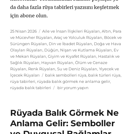
da daha fazla rüya tabirleri yazısını keşfetmek
için abone olun.
Yayın
Kategoriler
25 Nisan 2026
Aile ve İnsan İlişkileri Rüyaları
,
Altın, Para
tarihi
ve Mücevher Rüyaları
,
Araç ve Yolculuk Rüyaları
,
Böcek ve
Sürüngen Rüyaları
,
Din ve İbadet Rüyaları
,
Doğa ve Hava
Olayları Rüyaları
,
Düğün, Nişan ve Kutlama Rüyaları
,
Ev
ve Mekan Rüyaları
,
Giyim ve Kıyafet Rüyaları
,
Hastalık ve
Sağlık Rüyaları
,
Hayvan Rüyaları
,
Ölüm ve Cenaze
Rüyaları
,
Renk Rüyaları
,
Su ve Deniz Rüyaları
,
Yiyecek ve
Etiketler
İçecek Rüyaları
balık sembolleri rüya
,
balık türleri rüya
,
rüya tabirleri
,
rüyada balık görmek ne anlama gelir
,
Rüyada
rüyada balık tabirleri
bir yorum yapın
Balık
Tabirleri:
Türlere
Rüyada Balık Görmek Ne
Göre
Semboller
Anlama Gelir: Semboller
ve
ve Duygusal Bağlamlar
İçgörü