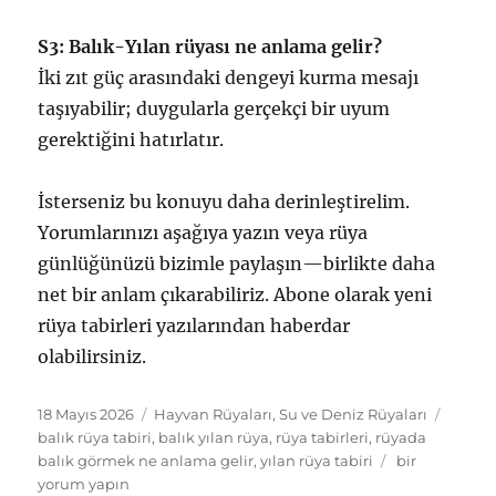
S3: Balık-Yılan rüyası ne anlama gelir?
İki zıt güç arasındaki dengeyi kurma mesajı
taşıyabilir; duygularla gerçekçi bir uyum
gerektiğini hatırlatır.
İsterseniz bu konuyu daha derinleştirelim.
Yorumlarınızı aşağıya yazın veya rüya
günlüğünüzü bizimle paylaşın—birlikte daha
net bir anlam çıkarabiliriz. Abone olarak yeni
rüya tabirleri yazılarından haberdar
olabilirsiniz.
Yayın
Kategoriler
Etiketl
18 Mayıs 2026
Hayvan Rüyaları
,
Su ve Deniz Rüyaları
tarihi
balık rüya tabiri
,
balık yılan rüya
,
rüya tabirleri
,
rüyada
Balık
balık görmek ne anlama gelir
,
yılan rüya tabiri
bir
Yılan
yorum yapın