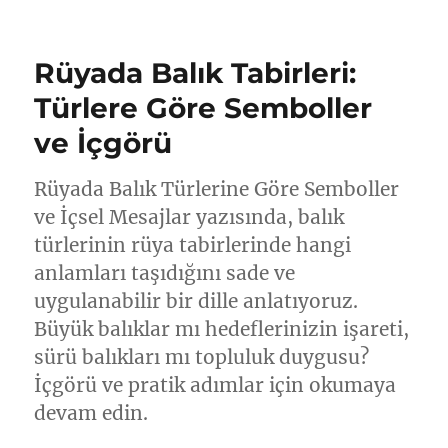
Rüya:
Sembol
ve
Rüyada Balık Tabirleri:
Anlamı
Rehberi
Türlere Göre Semboller
için
ve İçgörü
Rüyada Balık Türlerine Göre Semboller
ve İçsel Mesajlar yazısında, balık
türlerinin rüya tabirlerinde hangi
anlamları taşıdığını sade ve
uygulanabilir bir dille anlatıyoruz.
Büyük balıklar mı hedeflerinizin işareti,
sürü balıkları mı topluluk duygusu?
İçgörü ve pratik adımlar için okumaya
devam edin.