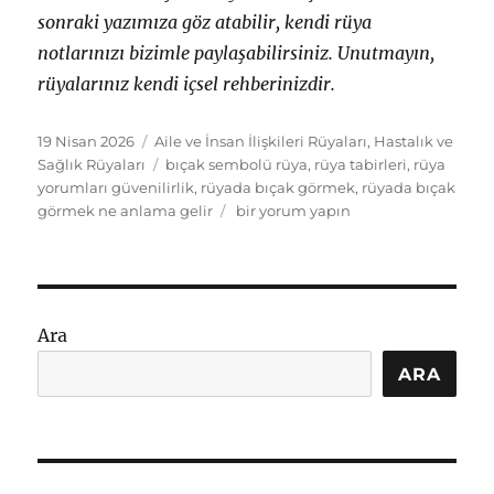
sonraki yazımıza göz atabilir, kendi rüya
notlarınızı bizimle paylaşabilirsiniz. Unutmayın,
rüyalarınız kendi içsel rehberinizdir.
Yayın
Kategoriler
19 Nisan 2026
Aile ve İnsan İlişkileri Rüyaları
,
Hastalık ve
tarihi
Etiketler
Sağlık Rüyaları
bıçak sembolü rüya
,
rüya tabirleri
,
rüya
yorumları güvenilirlik
,
rüyada bıçak görmek
,
rüyada bıçak
Rüyada
görmek ne anlama gelir
bir yorum yapın
Bıçak
Görmek
Ne
Anlama
Gelir:
Ara
Rüya
Tabirleri
ARA
için