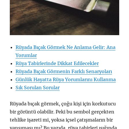
Rüyada Bıçak Görmek Ne Anlama Gelir: Ana
Yorumlar
Rüya Tabirlerinde Dikkat Edilecekler
Rüyada Bıçak Görmenin Farklı Senaryoları
Günlük Hayatta Rüya Yorumlarını Kullanma
Sık Sorulan Sorular
Rüyada bıçak görmek, çoğu kişi için korkutucu
bir görüntü olabilir. Peki bu sembol gerçekten
tehlike işareti mi, yoksa içsel çatışmaların bir
yansıması mı? Bu yazıda, rüya tabirleri ışığında