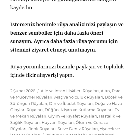
kaydedin.
İsterseniz benimle rüya analizinizi paylaşın ve
benzer semboller için daha fazla öneri
sunayım. Ayrıca daha fazla rüya yorumu için
sitemizi ziyaret etmeyi unutmayın.
Rüya yorumlarınızı bizimle paylaşın ve topluluk
içinde fikir alışverişi yapın.
Yayın
Kategoriler
2 Şubat 2026
Aile ve İnsan İlişkileri Rüyaları
,
Altın, Para
tarihi
ve Mücevher Rüyaları
,
Araç ve Yolculuk Rüyaları
,
Böcek ve
Sürüngen Rüyaları
,
Din ve İbadet Rüyaları
,
Doğa ve Hava
Olayları Rüyaları
,
Düğün, Nişan ve Kutlama Rüyaları
,
Ev
ve Mekan Rüyaları
,
Giyim ve Kıyafet Rüyaları
,
Hastalık ve
Sağlık Rüyaları
,
Hayvan Rüyaları
,
Ölüm ve Cenaze
Rüyaları
,
Renk Rüyaları
,
Su ve Deniz Rüyaları
,
Yiyecek ve
Etiketler
İçecek Rüyaları
kaktüs rüya sembolü
,
rüya tabirleri