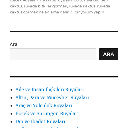
kaktüs
,
rüyada bitkiler görmek
,
rüyada kaktüs
,
rüyada
Rüyada
kaktüs görmek ne anlama gelir
bir yorum yapın
Kaktüs
Görmek
Ne
Anlama
Gelir?
Ara
Anlamlar
için
ARA
Aile ve İnsan İlişkileri Rüyaları
Altın, Para ve Mücevher Rüyaları
Araç ve Yolculuk Rüyaları
Böcek ve Sürüngen Rüyaları
Din ve İbadet Rüyaları