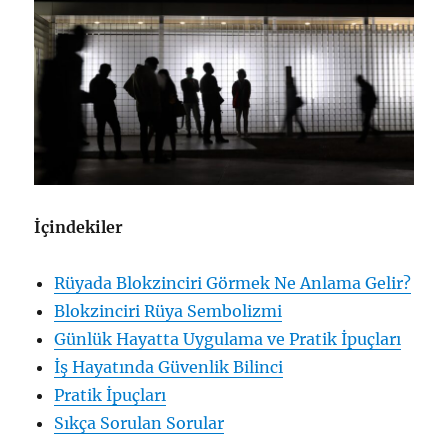
İçindekiler
Rüyada Blokzinciri Görmek Ne Anlama Gelir?
Blokzinciri Rüya Sembolizmi
Günlük Hayatta Uygulama ve Pratik İpuçları
İş Hayatında Güvenlik Bilinci
Pratik İpuçları
Sıkça Sorulan Sorular