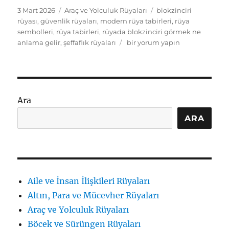
Yayın
Kategoriler
Etiketler
3 Mart 2026
Araç ve Yolculuk Rüyaları
blokzinciri
tarihi
rüyası
,
güvenlik rüyaları
,
modern rüya tabirleri
,
rüya
sembolleri
,
rüya tabirleri
,
rüyada blokzinciri görmek ne
rüyada
anlama gelir
,
şeffaflık rüyaları
bir yorum yapın
blokzinciri
görmek
ne
anlama
gelir:
Ara
Şeffaflık
ve
ARA
güvenlik
tabiri
için
Aile ve İnsan İlişkileri Rüyaları
Altın, Para ve Mücevher Rüyaları
Araç ve Yolculuk Rüyaları
Böcek ve Sürüngen Rüyaları