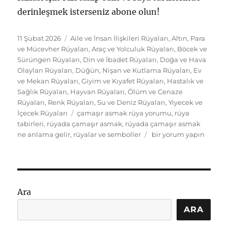
derinleşmek isterseniz abone olun!
Yayın
Kategoriler
11 Şubat 2026
Aile ve İnsan İlişkileri Rüyaları
,
Altın, Para
tarihi
ve Mücevher Rüyaları
,
Araç ve Yolculuk Rüyaları
,
Böcek ve
Sürüngen Rüyaları
,
Din ve İbadet Rüyaları
,
Doğa ve Hava
Olayları Rüyaları
,
Düğün, Nişan ve Kutlama Rüyaları
,
Ev
ve Mekan Rüyaları
,
Giyim ve Kıyafet Rüyaları
,
Hastalık ve
Sağlık Rüyaları
,
Hayvan Rüyaları
,
Ölüm ve Cenaze
Rüyaları
,
Renk Rüyaları
,
Su ve Deniz Rüyaları
,
Yiyecek ve
Etiketler
İçecek Rüyaları
çamaşır asmak rüya yorumu
,
rüya
tabirleri
,
rüyada çamaşır asmak
,
rüyada çamaşır asmak
Rüyada
ne anlama gelir
,
rüyalar ve semboller
bir yorum yapın
çamaşır
asmak:
Semboller
ve
bağlamlar
Ara
ne
anlama
ARA
gelir