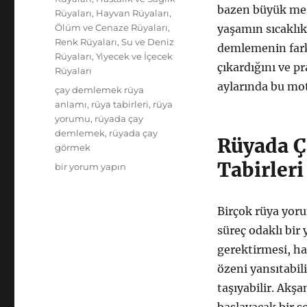
bazen büyük mesa
Rüyaları
,
Hayvan Rüyaları
,
Ölüm ve Cenaze Rüyaları
,
yaşamın sıcaklık
Renk Rüyaları
,
Su ve Deniz
demlemenin fark
Rüyaları
,
Yiyecek ve İçecek
çıkardığını ve pr
Rüyaları
aylarında bu mot
Etiketler
çay demlemek rüya
anlamı
,
rüya tabirleri
,
rüya
yorumu
,
rüyada çay
demlemek
,
rüyada çay
Rüyada Ç
görmek
Tabirleri
Rüyada
bir yorum yapın
Çay
Demlemek:
Anlamı
Birçok rüya yor
ve
süreç odaklı bir
Rüya
gerektirmesi, ha
Tabirleri
için
özeni yansıtabil
taşıyabilir. Akş