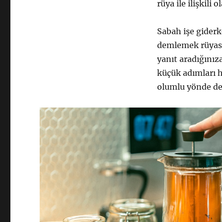
rüya ile ilişkili ol
Sabah işe giderk
demlemek rüyası
yanıt aradığınıza
küçük adımları 
olumlu yönde değ