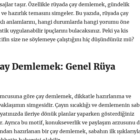
jlar taşır. Özellikle rüyada çay demlemek, gündelik
 ve hazırlık temasını simgeler. Bu yazıda, rüyada çay
lı anlamlarını, hangi durumlarda hangi yorumu öne
atik uygulanabilir ipuçlarını bulacaksınız. Peki ya kis
ifin size ne söylemeye çalıştığını hiç düşündünüz mü?
ay Demlemek: Genel Rüya
umcusuna göre çay demlemek, dikkatle hazırlanma ve
 yaklaşımın simgesidir. Çayın sıcaklığı ve demlemenin sab
yatınızda ileriye dönük planlar yaparken gösterdiğiniz
ir. Ayrıca bu motif, konukseverlik ve paylaşım arzusunu d
amdan hazırlanan bir çay demlemek, sabahın ilk ışıklarıyl