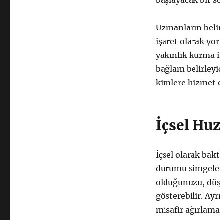
başlayacak bir so
Uzmanların beli
işaret olarak yo
yakınlık kurma i
bağlam belirleyic
kimlere hizmet e
İçsel Huz
İçsel olarak ba
durumu simgeler.
olduğunuzu, düşü
gösterebilir. Ayr
misafir ağırlama