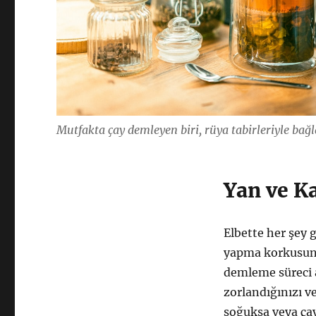
Mutfakta çay demleyen biri, rüya tabirleriyle bağla
Yan ve K
Elbette her şey 
yapma korkusunu 
demleme süreci 
zorlandığınızı v
soğuksa veya çay