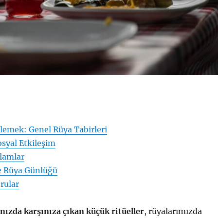
emek: Genel Rüya Tabirleri
osyal Etkileşim
nlamlar
ve Rüya Günlüğü
rular
nızda karşınıza çıkan küçük ritüeller
, rüyalarımızda