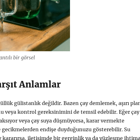
ntılı bir görsel
arşıt Anlamlar
güllük gülistanlık değildir. Bazen çay demlemek, aşırı pla
veya kontrol gereksinimini de temsil edebilir. Eğer çay
aksıyor veya çay suya düşmüyorsa, karar vermekte
e gecikmelerden endişe duyduğunuzu gösterebilir. Su
 kararırsa, iletişimde bir gerginlik ya da yüzleşme ihtima