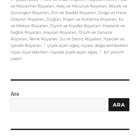
tarihi
ve Mücevher Rüyaları
,
Araç ve Yolculuk Rüyaları
,
Böcek ve
Sürüngen Rüyaları
,
Din ve İbadet Rüyaları
,
Doğa ve Hava
Olayları Rüyaları
,
Düğün, Nişan ve Kutlama Rüyaları
,
Ev
ve Mekan Rüyaları
,
Giyim ve Kıyafet Rüyaları
,
Hastalık ve
Sağlık Rüyaları
,
Hayvan Rüyaları
,
Ölüm ve Cenaze
Rüyaları
,
Renk Rüyaları
,
Su ve Deniz Rüyaları
,
Yiyecek ve
Etiketler
İçecek Rüyaları
çiçek açan ağaç rüyası
,
doğa sembolleri
Rüyada
rüya
,
rüya tabirleri
,
rüyada çiçek açan ağaç
bir yorum
Çiçek
yapın
Açan
Ağaç
Görmek:
Doğa
ve
Ara
Yaşam
Tabirleri
ARA
için