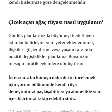
kendi hislerinize göre dengelenmelidir.
Çiçek açan ağaç rüyası nasıl uygulanır?
Günlük planlarınızda büyümeyi hedefleyen
adımlar belirleyin: yeni yetenekler edinme,
ilişkileri güçlendirme veya yaşam tarzında
pozitif değişiklikler planlama. Rüyanızın
mesajını pratik eylemlere dönüştürün.
İsterseniz bu konuyu daha derin incelemek
için yorum bölümünde kendi rüya
deneyiminizi paylaşabilir veya abonelikle yeni
içeriklerimizi takip edebilirsiniz.
Yayın
Kategoriler
17 Şubat 2026
Aile ve İnsan İlişkileri Rüyaları
,
Altın, Para