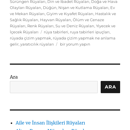
Sürüngen Rüyaları
,
Din ve İbadet Rüyaları
,
Doğa ve Hava
Olayları Rüyaları
,
Düğün, Nişan ve Kutlama Rüyaları
,
Ev
ve Mekan Rüyaları
,
Giyim ve Kıyafet Rüyaları
,
Hastalık ve
Sağlık Rüyaları
,
Hayvan Rüyaları
,
Ölüm ve Cenaze
Rüyaları
,
Renk Rüyaları
,
Su ve Deniz Rüyaları
,
Yiyecek ve
Etiketler
İçecek Rüyaları
rüya tabirleri
,
ruya tabirleri ipuçları
,
rüyada çizim yapmak
,
rüyada çizim yapmak ne anlama
Rüyada
gelir
,
yaratıcılık rüyaları
bir yorum yapın
Çizim
Yapmak
Ne
Anlama
Gelir?
Ara
İçsel
Yaratıcılık
ARA
için
Aile ve İnsan İlişkileri Rüyaları