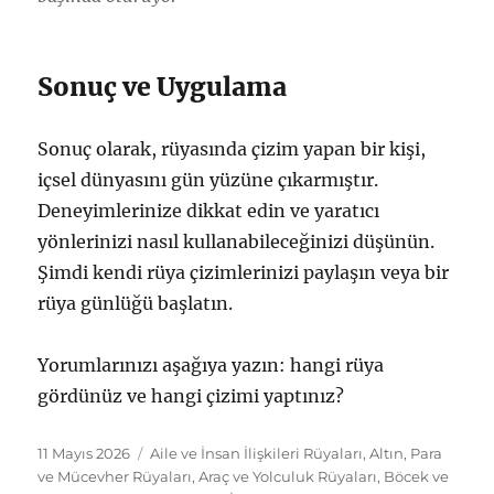
Sonuç ve Uygulama
Sonuç olarak, rüyasında çizim yapan bir kişi,
içsel dünyasını gün yüzüne çıkarmıştır.
Deneyimlerinize dikkat edin ve yaratıcı
yönlerinizi nasıl kullanabileceğinizi düşünün.
Şimdi kendi rüya çizimlerinizi paylaşın veya bir
rüya günlüğü başlatın.
Yorumlarınızı aşağıya yazın: hangi rüya
gördünüz ve hangi çizimi yaptınız?
Yayın
Kategoriler
11 Mayıs 2026
Aile ve İnsan İlişkileri Rüyaları
,
Altın, Para
tarihi
ve Mücevher Rüyaları
,
Araç ve Yolculuk Rüyaları
,
Böcek ve