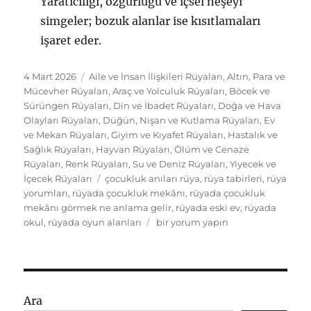
Yaratıcılığı, özgürlüğü ve içsel neşeyi
simgeler; bozuk alanlar ise kısıtlamaları
işaret eder.
Yayın
Kategoriler
4 Mart 2026
Aile ve İnsan İlişkileri Rüyaları
,
Altın, Para ve
tarihi
Mücevher Rüyaları
,
Araç ve Yolculuk Rüyaları
,
Böcek ve
Sürüngen Rüyaları
,
Din ve İbadet Rüyaları
,
Doğa ve Hava
Olayları Rüyaları
,
Düğün, Nişan ve Kutlama Rüyaları
,
Ev
ve Mekan Rüyaları
,
Giyim ve Kıyafet Rüyaları
,
Hastalık ve
Sağlık Rüyaları
,
Hayvan Rüyaları
,
Ölüm ve Cenaze
Rüyaları
,
Renk Rüyaları
,
Su ve Deniz Rüyaları
,
Yiyecek ve
Etiketler
İçecek Rüyaları
çocukluk anıları rüya
,
rüya tabirleri
,
rüya
yorumları
,
rüyada çocukluk mekânı
,
rüyada çocukluk
mekânı görmek ne anlama gelir
,
rüyada eski ev
,
rüyada
Rüyada
okul
,
rüyada oyun alanları
bir yorum yapın
çocukluk
mekânı
görmek
ne
anlama
Ara
gelir