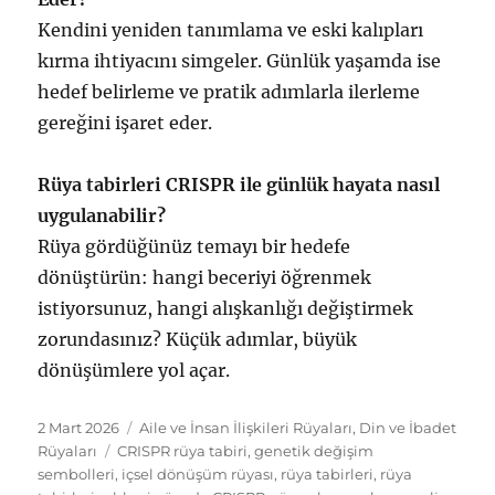
Kendini yeniden tanımlama ve eski kalıpları
kırma ihtiyacını simgeler. Günlük yaşamda ise
hedef belirleme ve pratik adımlarla ilerleme
gereğini işaret eder.
Rüya tabirleri CRISPR ile günlük hayata nasıl
uygulanabilir?
Rüya gördüğünüz temayı bir hedefe
dönüştürün: hangi beceriyi öğrenmek
istiyorsunuz, hangi alışkanlığı değiştirmek
zorundasınız? Küçük adımlar, büyük
dönüşümlere yol açar.
Yayın
Kategoriler
2 Mart 2026
Aile ve İnsan İlişkileri Rüyaları
,
Din ve İbadet
tarihi
Etiketler
Rüyaları
CRISPR rüya tabiri
,
genetik değişim
sembolleri
,
içsel dönüşüm rüyası
,
rüya tabirleri
,
rüya