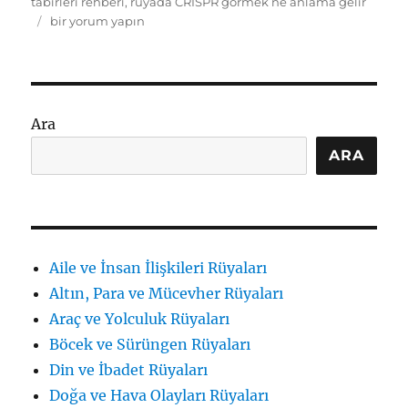
tabirleri rehberi
,
rüyada CRISPR görmek ne anlama gelir
Rüyada
bir yorum yapın
CRISPR
Görmek:
İçsel
Dönüşüm
ve
Ara
Sembolik
Anlam
ARA
için
Aile ve İnsan İlişkileri Rüyaları
Altın, Para ve Mücevher Rüyaları
Araç ve Yolculuk Rüyaları
Böcek ve Sürüngen Rüyaları
Din ve İbadet Rüyaları
Doğa ve Hava Olayları Rüyaları