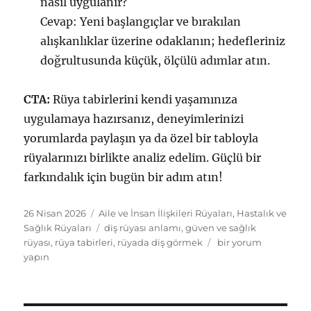
nasıl uygulanır?
Cevap: Yeni başlangıçlar ve bırakılan
alışkanlıklar üzerine odaklanın; hedefleriniz
doğrultusunda küçük, ölçülü adımlar atın.
CTA:
Rüya tabirlerini kendi yaşamınıza
uygulamaya hazırsanız, deneyimlerinizi
yorumlarda paylaşın ya da özel bir tabloyla
rüyalarınızı birlikte analiz edelim. Güçlü bir
farkındalık için bugün bir adım atın!
Yayın
Kategoriler
26 Nisan 2026
Aile ve İnsan İlişkileri Rüyaları
,
Hastalık ve
tarihi
Etiketler
Sağlık Rüyaları
diş rüyası anlamı
,
güven ve sağlık
Rüyada
rüyası
,
rüya tabirleri
,
rüyada diş görmek
bir yorum
diş
yapın
görmek:
güven,
sağlık