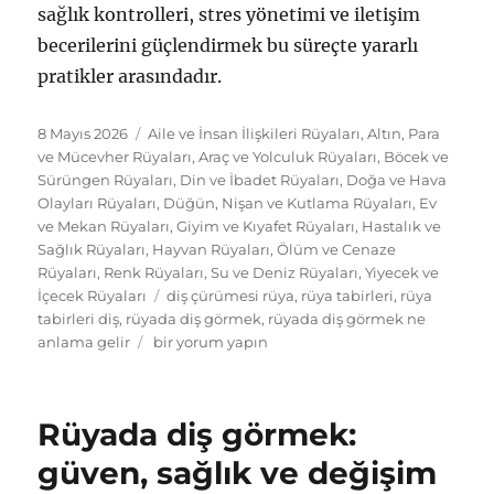
sağlık kontrolleri, stres yönetimi ve iletişim
becerilerini güçlendirmek bu süreçte yararlı
pratikler arasındadır.
Yayın
Kategoriler
8 Mayıs 2026
Aile ve İnsan İlişkileri Rüyaları
,
Altın, Para
tarihi
ve Mücevher Rüyaları
,
Araç ve Yolculuk Rüyaları
,
Böcek ve
Sürüngen Rüyaları
,
Din ve İbadet Rüyaları
,
Doğa ve Hava
Olayları Rüyaları
,
Düğün, Nişan ve Kutlama Rüyaları
,
Ev
ve Mekan Rüyaları
,
Giyim ve Kıyafet Rüyaları
,
Hastalık ve
Sağlık Rüyaları
,
Hayvan Rüyaları
,
Ölüm ve Cenaze
Rüyaları
,
Renk Rüyaları
,
Su ve Deniz Rüyaları
,
Yiyecek ve
Etiketler
İçecek Rüyaları
diş çürümesi rüya
,
rüya tabirleri
,
rüya
tabirleri diş
,
rüyada diş görmek
,
rüyada diş görmek ne
Rüyada
anlama gelir
bir yorum yapın
Diş
Görmek
Ne
Rüyada diş görmek:
Anlama
Gelir?
güven, sağlık ve değişim
Sağlık