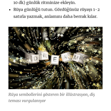
10 dk) günlük ritminize ekleyin.
Rüya günlüğü tutun. Gördüğünüz rüyayı 1-2
satırla yazmak, anlamını daha berrak kılar.
Rüya sembollerini gösteren bir illüstrasyon, diş
teması vurgulanıyor