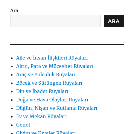
ve
değişim
Ara
tabirleri
için
ARA
Aile ve İnsan İlişkileri Rüyaları
Altın, Para ve Mücevher Rüyaları
Araç ve Yolculuk Rüyaları
Böcek ve Sürüngen Rüyaları
Din ve İbadet Rüyaları
Doğa ve Hava Olayları Rüyaları
Düğün, Nişan ve Kutlama Rüyaları
Ev ve Mekan Rüyaları
Genel
Giyim ve Kıyafet Rüyaları