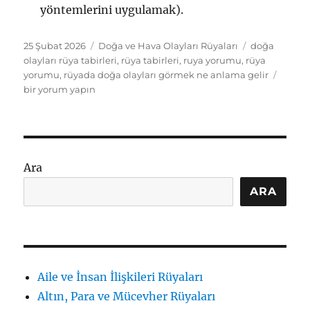
yöntemlerini uygulamak).
Yayın
Kategoriler
Etiketler
25 Şubat 2026
Doğa ve Hava Olayları Rüyaları
doğa
tarihi
olayları rüya tabirleri
,
rüya tabirleri
,
ruya yorumu
,
rüya
Rüyad
yorumu
,
rüyada doğa olayları görmek ne anlama gelir
Doğa
bir yorum yapın
Olayla
İçsel
Dönü
Sembo
ve
Ara
Tabirl
için
ARA
Aile ve İnsan İlişkileri Rüyaları
Altın, Para ve Mücevher Rüyaları