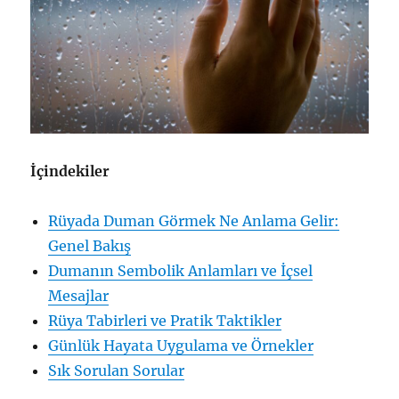
İçindekiler
Rüyada Duman Görmek Ne Anlama Gelir:
Genel Bakış
Dumanın Sembolik Anlamları ve İçsel
Mesajlar
Rüya Tabirleri ve Pratik Taktikler
Günlük Hayata Uygulama ve Örnekler
Sık Sorulan Sorular