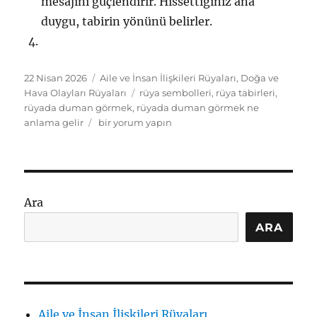
mesajını güçlendirir. Hissettiğiniz ana
duygu, tabirin yönünü belirler.
Yayın
Kategoriler
22 Nisan 2026
Aile ve İnsan İlişkileri Rüyaları
,
Doğa ve
tarihi
Etiketler
Hava Olayları Rüyaları
rüya sembolleri
,
rüya tabirleri
,
rüyada duman görmek
,
rüyada duman görmek ne
Rüyada
anlama gelir
bir yorum yapın
Duman
Görmek
Ne
Anlama
Gelir:
Ara
Sembol
ve
ARA
İçsel
Mesajlar
için
Aile ve İnsan İlişkileri Rüyaları