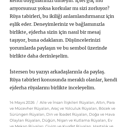
kendi duygularınızı dinleyin. İçsel güç mü
arıyorsunuz yoksa korkular mı sizi zorluyor?
Rüya tabirleri, bu ikiliği anlamlandırmanız için
eşlik eder. Deneyimleriniz ve bağlamınızla
birlikte, ejderha sizin için nasıl bir mesaj
taşıyor, buna odaklanın. Düşüncelerinizi
yorumlarda paylaşın ve bu sembol üzerinde
birlikte daha derinleşelim.
İstersen bu yazıyı arkadaşlarınla da paylaş.
Rüya tabirleri konusunda meraklı olanlar, kendi
ejderha rüyalarını birlikte inceleyelim.
Yayın
Kategoriler
14 Mayıs 2026
Aile ve İnsan İlişkileri Rüyaları
,
Altın, Para
tarihi
ve Mücevher Rüyaları
,
Araç ve Yolculuk Rüyaları
,
Böcek ve
Sürüngen Rüyaları
,
Din ve İbadet Rüyaları
,
Doğa ve Hava
Olayları Rüyaları
,
Düğün, Nişan ve Kutlama Rüyaları
,
Ev
ve Mekan Rüyaları
,
Giyim ve Kıyafet Rüyaları
,
Hastalık ve