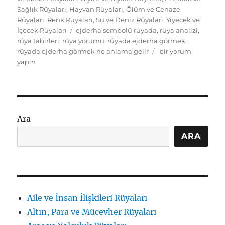
Sağlık Rüyaları
,
Hayvan Rüyaları
,
Ölüm ve Cenaze
Rüyaları
,
Renk Rüyaları
,
Su ve Deniz Rüyaları
,
Yiyecek ve
Etiketler
İçecek Rüyaları
ejderha sembolü rüyada
,
rüya analizi
,
rüya tabirleri
,
rüya yorumu
,
rüyada ejderha görmek
,
Rüyada
rüyada ejderha görmek ne anlama gelir
bir yorum
Ejderha
yapın
Görmek
Ne
Anlama
Gelir:
İçsel
Ara
Güç
ve
ARA
Korku
için
Aile ve İnsan İlişkileri Rüyaları
Altın, Para ve Mücevher Rüyaları