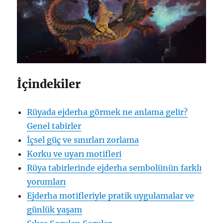
İçindekiler
Rüyada ejderha görmek ne anlama gelir?
Genel tabirler
İçsel güç ve sınırları zorlama
Korku ve uyarı motifleri
Rüya tabirlerinde ejderha sembolünün farklı
yorumları
Ejderha motifleriyle pratik uygulamalar ve
günlük yaşam