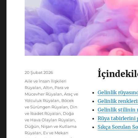
İçindekil
Yayın
20 Şubat 2026
tarihi
Kategoriler
Aile ve İnsan İlişkileri
Rüyaları
,
Altın, Para ve
Gelinlik rüyası
Mücevher Rüyaları
,
Araç ve
Yolculuk Rüyaları
,
Böcek
Gelinlik renkleri
ve Sürüngen Rüyaları
,
Din
Gelinlik stilinin
ve İbadet Rüyaları
,
Doğa
Rüya tabirlerini
ve Hava Olayları Rüyaları
,
Düğün, Nişan ve Kutlama
Sıkça Sorulan So
Rüyaları
,
Ev ve Mekan