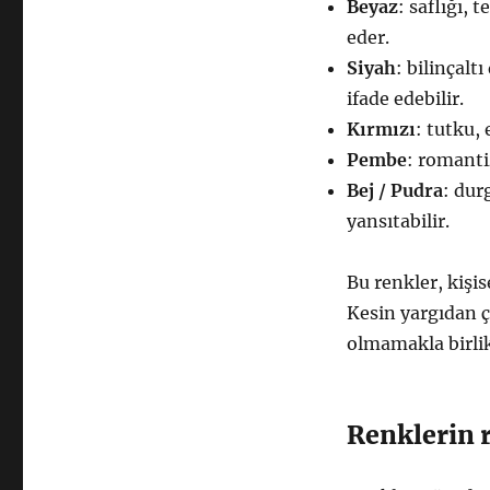
Beyaz
: saflığı, 
Bağlam
Tabirleri
eder.
için
Siyah
: bilinçalt
ifade edebilir.
Kırmızı
: tutku, 
Pembe
: romanti
Bej / Pudra
: dur
yansıtabilir.
Bu renkler, kişi
Kesin yargıdan ç
olmamakla birlik
Renklerin 