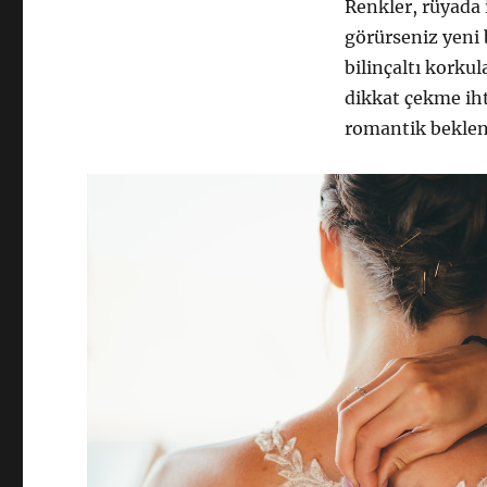
Renkler, rüyada 
görürseniz yeni 
bilinçaltı korkul
dikkat çekme iht
romantik beklent