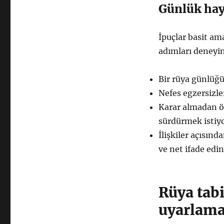
Günlük hay
İpuçlar basit am
adımları deneyi
Bir rüya günlüğü
Nefes egzersizle
Karar almadan ön
sürdürmek istiy
İlişkiler açısınd
ve net ifade edin
Rüya tab
uyarlam