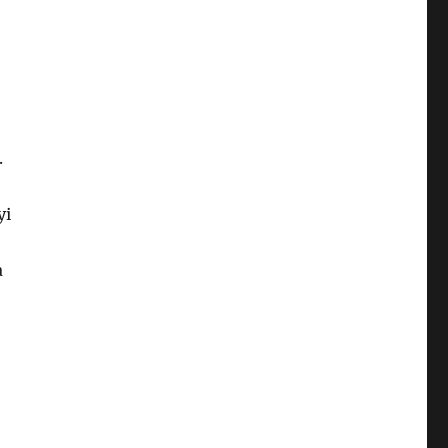
.
yi
a