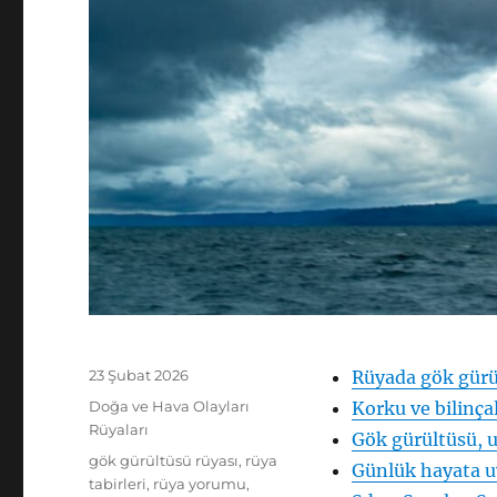
Yayın
23 Şubat 2026
Rüyada gök gürül
tarihi
Kategoriler
Doğa ve Hava Olayları
Korku ve bilinça
Rüyaları
Gök gürültüsü, u
Etiketler
gök gürültüsü rüyası
,
rüya
Günlük hayata u
tabirleri
,
rüya yorumu
,