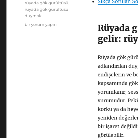
Sıkça Sorulan So
rüyada gök gürültüsü
,
rüyada gök gürültüsü
duymak
Rüyada
bir yorum yapın
Rüyada g
Gök
gelir: rü
Gürültüsü
Duymak:
Anlamı
ve
Rüyada gök gürül
Değişim
adlandırılan duyg
İşaretleri
endişelerin ve be
için
kapsamında gök g
yorumlanır; sessi
vurumudur. Peki 
korku ya da heyec
yeniden değerlen
bir işaret değild
görülebilir.