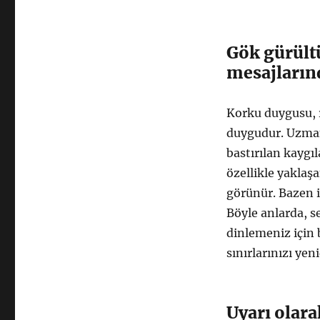
Gök gürült
mesajların
Korku duygusu, r
duygudur. Uzman
bastırılan kaygı
özellikle yaklaşa
görünür. Bazen i
Böyle anlarda, s
dinlemeniz için b
sınırlarınızı yen
Uyarı olara