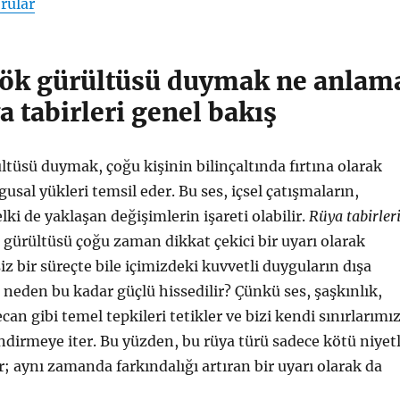
rular
ök gürültüsü duymak ne anlam
ya tabirleri genel bakış
tüsü duymak, çoğu kişinin bilinçaltında fırtına olarak
usal yükleri temsil eder. Bu ses, içsel çatışmaların,
lki de yaklaşan değişimlerin işareti olabilir.
Rüya tabirler
ürültüsü çoğu zaman dikkat çekici bir uyarı olarak
z bir süreçte bile içimizdeki kuvvetli duyguların dışa
neden bu kadar güçlü hissedilir? Çünkü ses, şaşkınlık,
an gibi temel tepkileri tetikler ve bizi kendi sınırlarımız
dirmeye iter. Bu yüzden, bu rüya türü sadece kötü niyetl
ir; aynı zamanda farkındalığı artıran bir uyarı olarak da