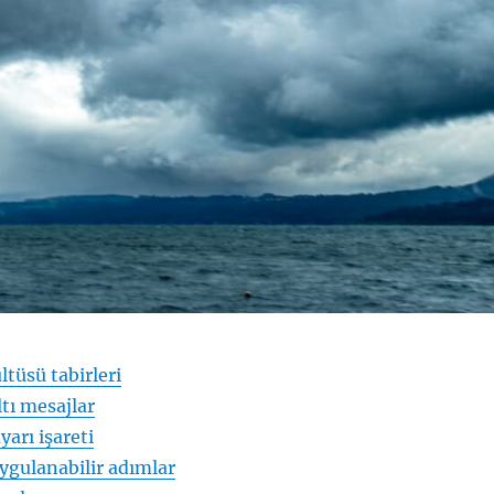
tüsü tabirleri
ltı mesajlar
yarı işareti
ygulanabilir adımlar