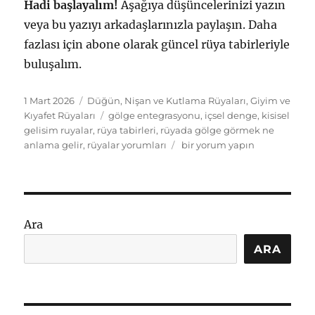
Hadi başlayalım!
Aşağıya düşüncelerinizi yazın
veya bu yazıyı arkadaşlarınızla paylaşın. Daha
fazlası için abone olarak güncel rüya tabirleriyle
buluşalım.
Yayın
Kategoriler
1 Mart 2026
Düğün, Nişan ve Kutlama Rüyaları
,
Giyim ve
tarihi
Etiketler
Kıyafet Rüyaları
gölge entegrasyonu
,
içsel denge
,
kisisel
gelisim ruyalar
,
rüya tabirleri
,
rüyada gölge görmek ne
Rüyada
anlama gelir
,
rüyalar yorumları
bir yorum yapın
Kendi
Gölgesini
Bulmak
Ne
Anlama
Ara
Gelir:
Gölge
ARA
Tabirleri
için