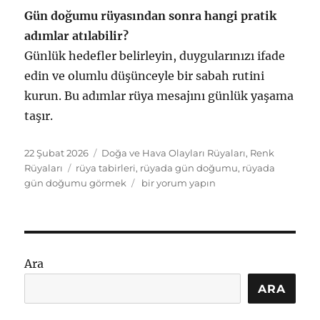
Gün doğumu rüyasından sonra hangi pratik
adımlar atılabilir?
Günlük hedefler belirleyin, duygularınızı ifade
edin ve olumlu düşünceyle bir sabah rutini
kurun. Bu adımlar rüya mesajını günlük yaşama
taşır.
Yayın
Kategoriler
22 Şubat 2026
Doğa ve Hava Olayları Rüyaları
,
Renk
tarihi
Etiketler
Rüyaları
rüya tabirleri
,
rüyada gün doğumu
,
rüyada
Rüyada
gün doğumu görmek
bir yorum yapın
Gün
Doğumu
Görmek
Ne
Anlama
Ara
Gelir:
Tabirler
ARA
için