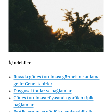
İçindekiler
Rüyada güneş tutulması görmek ne anlama
gelir: Genel tabirler
Duygusal tonlar ve bağlamlar
Güneş tutulması rüyasında görülen tipik
bağlamlar
Pratik yorum ve günlük uygulanabilirlik