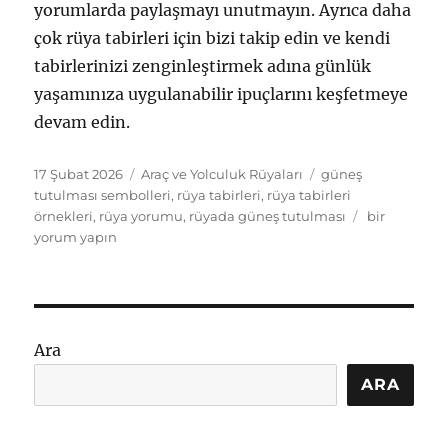
yorumlarda paylaşmayı unutmayın. Ayrıca daha
çok rüya tabirleri için bizi takip edin ve kendi
tabirlerinizi zenginleştirmek adına günlük
yaşamınıza uygulanabilir ipuçlarını keşfetmeye
devam edin.
Yayın
Kategoriler
Etiketler
17 Şubat 2026
Araç ve Yolculuk Rüyaları
güneş
tarihi
tutulması sembolleri
,
rüya tabirleri
,
rüya tabirleri
rüyada
örnekleri
,
rüya yorumu
,
rüyada güneş tutulması
bir
güneş
yorum yapın
tutulması:
Sembol
ve
Anlamlarıyla
Tabir
Ara
için
ARA