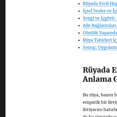
Rüyada Evcil Ha
Konuşmak:
İçsel
İçsel Sesler ve 
Sesler
Sezgi ve İçgörü:
ve
Aile Bağlantıları
Sezgi
için
Günlük Yaşamda
Rüya Tabirleri İç
Sonuç: Uygulama
Rüyada E
Anlama G
Bu rüya, bazen b
empatik bir ilet
ihtiyacını hatırl
de bu simgede ya