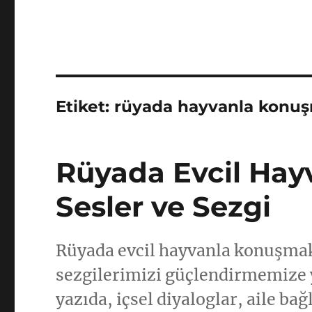
Etiket:
rüyada hayvanla konuş
Rüyada Evcil Hay
Sesler ve Sezgi
Rüyada evcil hayvanla konuşmak
sezgilerimizi güçlendirmemize y
yazıda, içsel diyaloglar, aile b