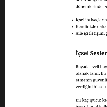
dönemlerinde bu 
İçsel ihtiyaçları
Kendinizle daha 
Aile içi iletişim
İçsel Sesler
Rüyada evcil hay
olanak tanır. Bu
etmenin güvenli 
verdiğini hisset
Bir kaç ipucu: k
bastı, hangi keli