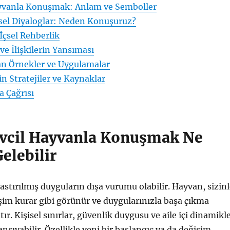
yvanla Konuşmak: Anlam ve Semboller
İçsel Diyaloglar: Neden Konuşuruz?
 İçsel Rehberlik
 ve İlişkilerin Yansıması
n Örnekler ve Uygulamalar
in Stratejiler ve Kaynaklar
 Çağrısı
vcil Hayvanla Konuşmak Ne
elebilir
astırılmış duyguların dışa vurumu olabilir. Hayvan, sizin
işim kurar gibi görünür ve duygularınızla başa çıkma
atır. Kişisel sınırlar, güvenlik duygusu ve aile içi dinamikl
nsıyabilir. Özellikle yeni bir başlangıç ya da değişim