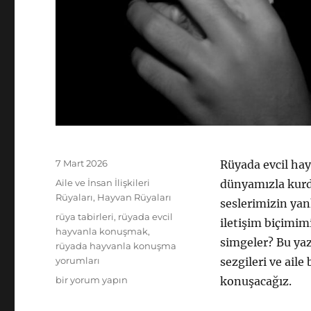
Yayın
7 Mart 2026
Rüyada evcil hay
tarihi
Kategoriler
Aile ve İnsan İlişkileri
dünyamızla kurdu
Rüyaları
,
Hayvan Rüyaları
seslerimizin yan
Etiketler
rüya tabirleri
,
rüyada evcil
iletişim biçimimi
hayvanla konuşmak
,
simgeler? Bu yaz
rüyada hayvanla konuşma
yorumları
sezgileri ve ail
Rüyada
bir yorum yapın
konuşacağız.
Evcil
Hayvanla