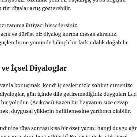
tür rüyalar artış gösterebilir.
nızı tanıma ihtiyacı hissedersiniz.
açık ve dürüst bir diyalog kurma mesajı alırsınız.
i güçlendirme yönünde bilinçli bir farkındalık doğabilir.
 ve İçsel Diyaloglar
vanla konuşmak, kendi iç seslerinizle sohbet etmenize
 diyaloglar, gün içinde dile getiremediğiniz duyguları ifa
bir yoludur. (Acikcasi) Bazen bir hayvanın size cevap
mek, duygusal yüklerin hafiflemesine yardımcı olabilir.
endinize rüya sonrası kısa bir özet yazın; hangi duygu ağı
me veya sahne beni etkiledi? Bu basit alışkanlık, içsel