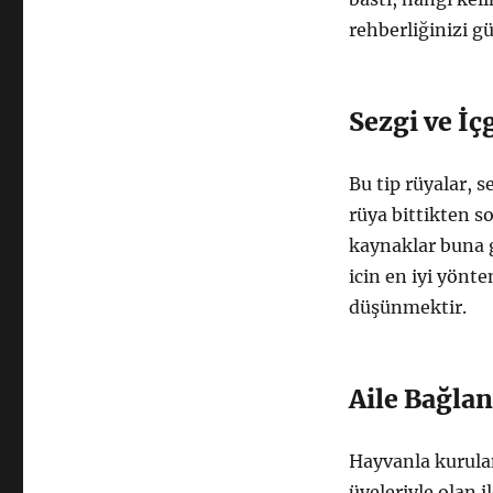
rehberliğinizi gü
Sezgi ve İç
Bu tip rüyalar, 
rüya bittikten so
kaynaklar buna g
icin en iyi yönt
düşünmektir.
Aile Bağlan
Hayvanla kurulan 
üyeleriyle olan i