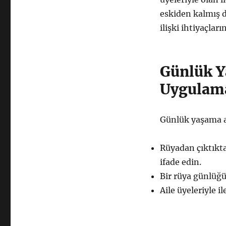
eskiden kalmış d
ilişki ihtiyaçları
Günlük Y
Uygulam
Günlük yaşama ak
Rüyadan çıktıkta
ifade edin.
Bir rüya günlüğü
Aile üyeleriyle i