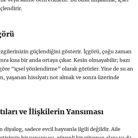
çlendirir.
görü
sezgilerinizin güçlendiğini gösterir. İçgörü, çoğu zaman
nra kısa bir anda ortaya çıkar. Kesin olmayabilir; bazı
öre “içsel yönlendirme” olarak görürler. Yine de su an
em, yaşanan hissiyatı not almak ve sonra üzerinde
tıları ve İlişkilerin Yansıması
diyalog, sadece evcil hayvanla ilgili değildir. Aile
letişimin bir yansıması, güvenli bir güvence alanı ya da