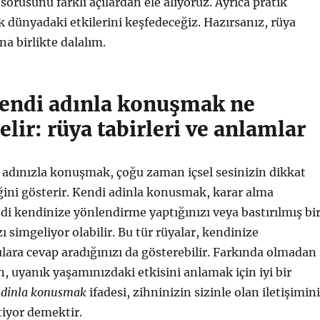
sorusunu farklı açılardan ele alıyoruz. Ayrıca pratik
ek dünyadaki etkilerini keşfedeceğiz. Hazırsanız, rüya
na birlikte dalalım.
endi adınla konuşmak ne
lir: rüya tabirleri ve anlamlar
 adınızla konuşmak, çoğu zaman içsel sesinizin dikkat
ini gösterir. Kendi adinla konusmak, karar alma
di kendinize yönlendirme yaptığınızı veya bastırılmış bi
 simgeliyor olabilir. Bu tür rüyalar, kendinize
ara cevap aradığınızı da gösterebilir. Farkında olmadan
n, uyanık yaşamınızdaki etkisini anlamak için iyi bir
adinla konusmak
ifadesi, zihninizin sizinle olan iletişimini
tiyor demektir.