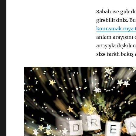
Sabah ise giderke
girebilirsiniz. B
konusmak rüya t
anlam arayışını 
artışıyla ilişkile
size farklı bakış 