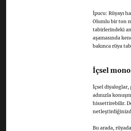
İpucu: Rüyayı ha
Olumlu bir ton mu
tabirlerindeki an
aşamasında kendi
bakınca rüya tabi
İçsel monol
İçsel diyaloglar,
adınızla konuşma
hissettirebilir.
netleştirdiğiniz
Bu arada, rüyad