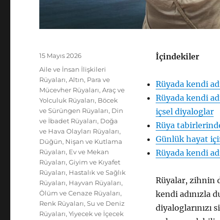
Yayın
15 Mayıs 2026
İçindekiler
tarihi
Kategoriler
Aile ve İnsan İlişkileri
Rüyaları
,
Altın, Para ve
Rüyada kendi adı
Mücevher Rüyaları
,
Araç ve
Rüyada kendi ad
Yolculuk Rüyaları
,
Böcek
ve Sürüngen Rüyaları
,
Din
içsel diyaloglar
ve İbadet Rüyaları
,
Doğa
Rüya tabirlerin
ve Hava Olayları Rüyaları
,
Günlük hayat içi
Düğün, Nişan ve Kutlama
Rüyaları
,
Ev ve Mekan
Rüyada kendi ad
Rüyaları
,
Giyim ve Kıyafet
Rüyaları
,
Hastalık ve Sağlık
Rüyalar, zihnin 
Rüyaları
,
Hayvan Rüyaları
,
Ölüm ve Cenaze Rüyaları
,
kendi adınızla 
Renk Rüyaları
,
Su ve Deniz
diyaloglarınızı 
Rüyaları
,
Yiyecek ve İçecek