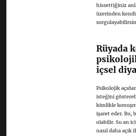
hissettiğiniz anl
üzerinden kendin
sorgulayabilirsin
Rüyada k
psikoloj
içsel diy
Psikolojik açıda
isteğini göstereb
kimlikle konuşma
işaret eder. Bu, 
olabilir. Su an 
nasıl daha açık 