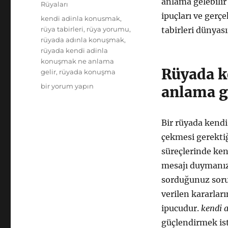
anlama gelebilir 
Rüyaları
ipuçları ve gerç
Etiketler
kendi adinla konusmak
,
rüya tabirleri
,
rüya yorumu
,
tabirleri dünyası
rüyada adınla konuşmak
,
rüyada kendi adinla
konuşmak ne anlama
Rüyada k
gelir
,
rüyada konuşma
Kendi
bir yorum yapın
anlama ge
Adınla
Konuşmak:
Rüya
Bir rüyada kendi
Tabirleri
çekmesi gerektiğ
ve
Anlamlar
süreçlerinde ken
için
mesajı duymanızı
sorduğunuz sorul
verilen kararları
ipucudur.
kendi 
güçlendirmek is