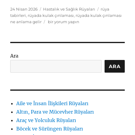
Yayın
Kategoriler
Etiketler
24 Nisan 2026
Hastalık ve Sağlık Rüyaları
rüya
tarihi
tabirleri
,
rüyada kulak çınlaması
,
rüyada kulak çınlaması
Rüyada
ne anlama gelir
bir yorum yapın
kulak
çınlaması
görmek:
rüya
tabirleri
Ara
için
ARA
Aile ve İnsan İlişkileri Rüyaları
Altın, Para ve Mücevher Rüyaları
Araç ve Yolculuk Rüyaları
Böcek ve Sürüngen Rüyaları