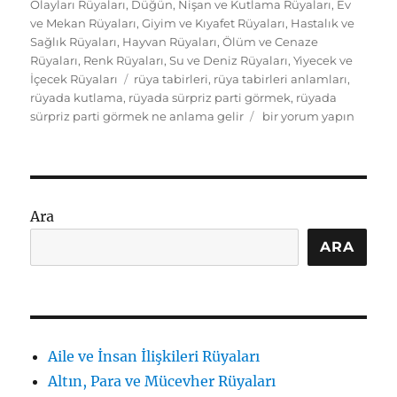
Olayları Rüyaları
,
Düğün, Nişan ve Kutlama Rüyaları
,
Ev
ve Mekan Rüyaları
,
Giyim ve Kıyafet Rüyaları
,
Hastalık ve
Sağlık Rüyaları
,
Hayvan Rüyaları
,
Ölüm ve Cenaze
Rüyaları
,
Renk Rüyaları
,
Su ve Deniz Rüyaları
,
Yiyecek ve
Etiketler
İçecek Rüyaları
rüya tabirleri
,
rüya tabirleri anlamları
,
rüyada kutlama
,
rüyada sürpriz parti görmek
,
rüyada
Rüyada
sürpriz parti görmek ne anlama gelir
bir yorum yapın
sürpriz
parti
görmek
ne
anlama
Ara
gelir:
kutlama
ARA
ipuçları
için
Aile ve İnsan İlişkileri Rüyaları
Altın, Para ve Mücevher Rüyaları