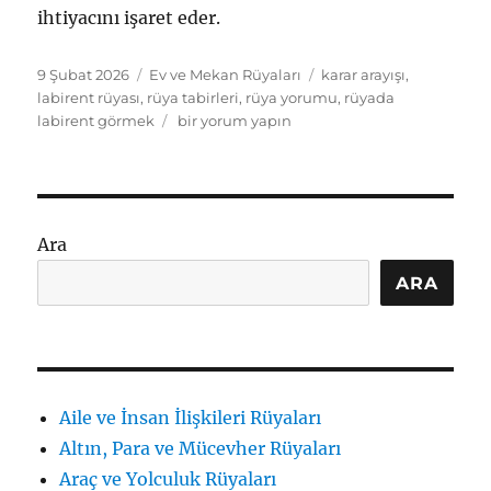
ihtiyacını işaret eder.
Yayın
Kategoriler
Etiketler
9 Şubat 2026
Ev ve Mekan Rüyaları
karar arayışı
,
tarihi
labirent rüyası
,
rüya tabirleri
,
rüya yorumu
,
rüyada
Rüyada
labirent görmek
bir yorum yapın
labirent
görmek
ne
anlama
gelir:
Ara
İçsel
yolculuk
ARA
için
Aile ve İnsan İlişkileri Rüyaları
Altın, Para ve Mücevher Rüyaları
Araç ve Yolculuk Rüyaları