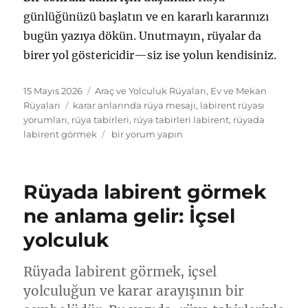
günlüğünüzü başlatın ve en kararlı kararınızı
bugün yazıya dökün. Unutmayın, rüyalar da
birer yol göstericidir—siz ise yolun kendisiniz.
Yayın
Kategoriler
15 Mayıs 2026
Araç ve Yolculuk Rüyaları
,
Ev ve Mekan
tarihi
Etiketler
Rüyaları
karar anlarında rüya mesajı
,
labirent rüyası
yorumları
,
rüya tabirleri
,
rüya tabirleri labirent
,
rüyada
Rüyada
labirent görmek
bir yorum yapın
Labirent
Görmek:
İçsel
Rüyada labirent görmek
Yolculuk
ve
ne anlama gelir: İçsel
Karar
yolculuk
Anları
için
Rüyada labirent görmek, içsel
yolculuğun ve karar arayışının bir