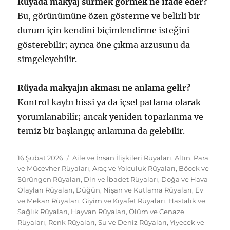
Rüyada makyaj sürmek görmek ne ifade eder?
Bu, görünümüne özen gösterme ve belirli bir
durum için kendini biçimlendirme isteğini
gösterebilir; ayrıca öne çıkma arzusunu da
simgeleyebilir.
Rüyada makyajın akması ne anlama gelir?
Kontrol kaybı hissi ya da içsel patlama olarak
yorumlanabilir; ancak yeniden toparlanma ve
temiz bir başlangıç anlamına da gelebilir.
Yayın
Kategoriler
16 Şubat 2026
Aile ve İnsan İlişkileri Rüyaları
,
Altın, Para
tarihi
ve Mücevher Rüyaları
,
Araç ve Yolculuk Rüyaları
,
Böcek ve
Sürüngen Rüyaları
,
Din ve İbadet Rüyaları
,
Doğa ve Hava
Olayları Rüyaları
,
Düğün, Nişan ve Kutlama Rüyaları
,
Ev
ve Mekan Rüyaları
,
Giyim ve Kıyafet Rüyaları
,
Hastalık ve
Sağlık Rüyaları
,
Hayvan Rüyaları
,
Ölüm ve Cenaze
Rüyaları
,
Renk Rüyaları
,
Su ve Deniz Rüyaları
,
Yiyecek ve