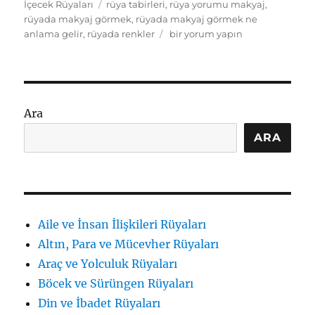
Etiketler
İçecek Rüyaları
rüya tabirleri
,
rüya yorumu makyaj
,
rüyada makyaj görmek
,
rüyada makyaj görmek ne
Rüyada
anlama gelir
,
rüyada renkler
bir yorum yapın
Makyaj
Görmek
Ne
Anlama
Gelir:
Ara
Renkler
ve
ARA
Duygular
için
Aile ve İnsan İlişkileri Rüyaları
Altın, Para ve Mücevher Rüyaları
Araç ve Yolculuk Rüyaları
Böcek ve Sürüngen Rüyaları
Din ve İbadet Rüyaları