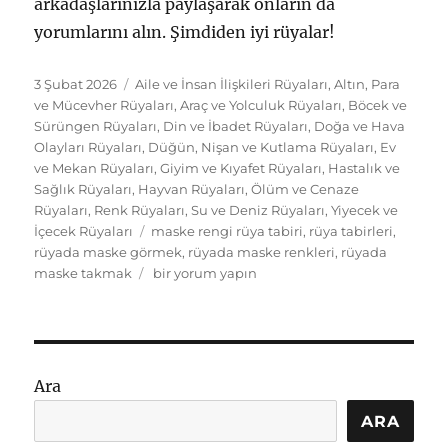
arkadaşlarınızla paylaşarak onların da
yorumlarını alın. Şimdiden iyi rüyalar!
Yayın
Kategoriler
3 Şubat 2026
Aile ve İnsan İlişkileri Rüyaları
,
Altın, Para
tarihi
ve Mücevher Rüyaları
,
Araç ve Yolculuk Rüyaları
,
Böcek ve
Sürüngen Rüyaları
,
Din ve İbadet Rüyaları
,
Doğa ve Hava
Olayları Rüyaları
,
Düğün, Nişan ve Kutlama Rüyaları
,
Ev
ve Mekan Rüyaları
,
Giyim ve Kıyafet Rüyaları
,
Hastalık ve
Sağlık Rüyaları
,
Hayvan Rüyaları
,
Ölüm ve Cenaze
Rüyaları
,
Renk Rüyaları
,
Su ve Deniz Rüyaları
,
Yiyecek ve
Etiketler
İçecek Rüyaları
maske rengi rüya tabiri
,
rüya tabirleri
,
rüyada maske görmek
,
rüyada maske renkleri
,
rüyada
Rüyada
maske takmak
bir yorum yapın
Maske
Takmak:
Renk
ve
Bağlam
Ara
Tabirleri
için
ARA