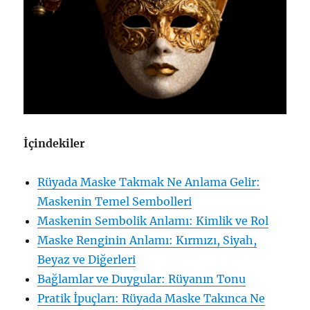
İçindekiler
Rüyada Maske Takmak Ne Anlama Gelir:
Maskenin Temel Sembolleri
Maskenin Sembolik Anlamı: Kimlik ve Rol
Maske Renginin Anlamı: Kırmızı, Siyah,
Beyaz ve Diğerleri
Bağlamlar ve Duygular: Rüyanın Tonu
Pratik İpuçları: Rüyada Maske Takınca Ne