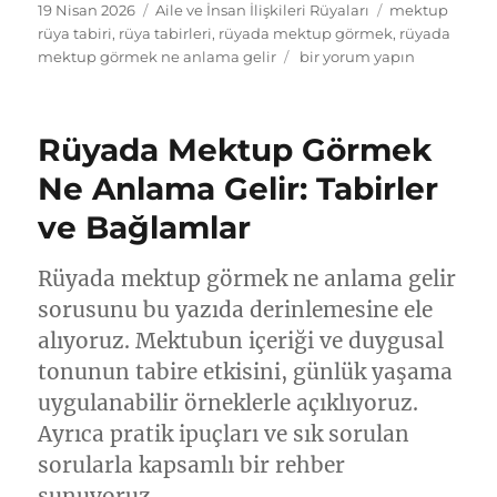
Yayın
Kategoriler
Etiketler
19 Nisan 2026
Aile ve İnsan İlişkileri Rüyaları
mektup
tarihi
rüya tabiri
,
rüya tabirleri
,
rüyada mektup görmek
,
rüyada
Rüyada
mektup görmek ne anlama gelir
bir yorum yapın
mektup
görmek
ne
Rüyada Mektup Görmek
anlama
gelir:
Ne Anlama Gelir: Tabirler
tabirler
ve Bağlamlar
için
Rüyada mektup görmek ne anlama gelir
sorusunu bu yazıda derinlemesine ele
alıyoruz. Mektubun içeriği ve duygusal
tonunun tabire etkisini, günlük yaşama
uygulanabilir örneklerle açıklıyoruz.
Ayrıca pratik ipuçları ve sık sorulan
sorularla kapsamlı bir rehber
sunuyoruz.