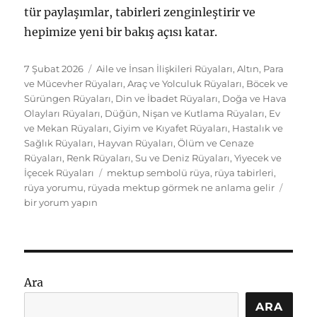
tür paylaşımlar, tabirleri zenginleştirir ve
hepimize yeni bir bakış açısı katar.
Yayın
Kategoriler
7 Şubat 2026
Aile ve İnsan İlişkileri Rüyaları
,
Altın, Para
tarihi
ve Mücevher Rüyaları
,
Araç ve Yolculuk Rüyaları
,
Böcek ve
Sürüngen Rüyaları
,
Din ve İbadet Rüyaları
,
Doğa ve Hava
Olayları Rüyaları
,
Düğün, Nişan ve Kutlama Rüyaları
,
Ev
ve Mekan Rüyaları
,
Giyim ve Kıyafet Rüyaları
,
Hastalık ve
Sağlık Rüyaları
,
Hayvan Rüyaları
,
Ölüm ve Cenaze
Rüyaları
,
Renk Rüyaları
,
Su ve Deniz Rüyaları
,
Yiyecek ve
Etiketler
İçecek Rüyaları
mektup sembolü rüya
,
rüya tabirleri
,
Rüyad
rüya yorumu
,
rüyada mektup görmek ne anlama gelir
Mektu
bir yorum yapın
Görm
Ne
Anla
Gelir:
Tabirl
Ara
ve
Bağla
ARA