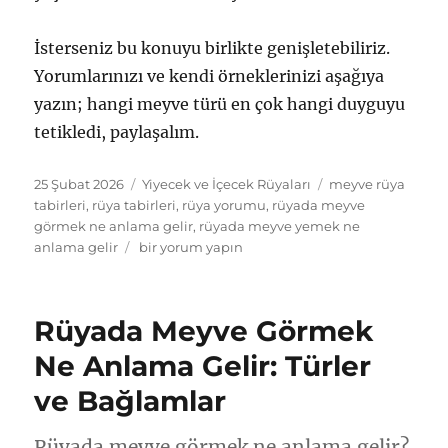
İsterseniz bu konuyu birlikte genişletebiliriz.
Yorumlarınızı ve kendi örneklerinizi aşağıya
yazın; hangi meyve türü en çok hangi duyguyu
tetikledi, paylaşalım.
Yayın
Kategoriler
Etiketler
25 Şubat 2026
Yiyecek ve İçecek Rüyaları
meyve rüya
tarihi
tabirleri
,
rüya tabirleri
,
rüya yorumu
,
rüyada meyve
görmek ne anlama gelir
,
rüyada meyve yemek ne
Rüyada
anlama gelir
bir yorum yapın
Meyve
Yemek:
Meyve
Rüyada Meyve Görmek
Rüya
Tabirleri
Ne Anlama Gelir: Türler
ve
ve Bağlamlar
Yorumlar
için
Rüyada meyve görmek ne anlama gelir?