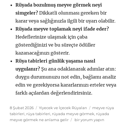
Rüyada bozulmuş meyve görmek neyi
simgeler?
Dikkatli olunması gereken bir
karar veya sağlığınızla ilgili bir uyarı olabilir.
Rüyada meyve toplamak neyi ifade eder?
Hedeflerinize ulaşmak için çaba
gösterdiğinizi ve bu süreçte ödüller
kazanacağınızı gösterir.
Rüya tabirleri günlük yaşama nasıl
uygulanır?
Şu ana odaklanarak adımlar atın:
duygu durumunuzu not edin, bağlamı analiz
edin ve gerekiyorsa kararlarınızı erteler veya
farklı açılardan değerlendirirsiniz.
Yayın
Kategoriler
Etiketler
8 Şubat 2026
Yiyecek ve İçecek Rüyaları
meyve rüya
tarihi
tabirleri
,
rüya tabirleri
,
rüyada meyve görmek
,
rüyada
Rüyada
meyve görmek ne anlama gelir
bir yorum yapın
Meyve