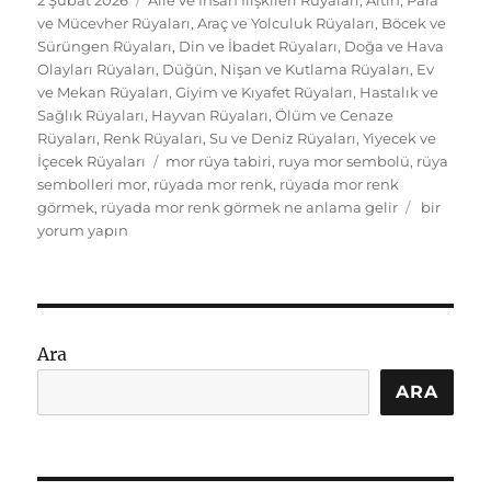
tarihi
ve Mücevher Rüyaları
,
Araç ve Yolculuk Rüyaları
,
Böcek ve
Sürüngen Rüyaları
,
Din ve İbadet Rüyaları
,
Doğa ve Hava
Olayları Rüyaları
,
Düğün, Nişan ve Kutlama Rüyaları
,
Ev
ve Mekan Rüyaları
,
Giyim ve Kıyafet Rüyaları
,
Hastalık ve
Sağlık Rüyaları
,
Hayvan Rüyaları
,
Ölüm ve Cenaze
Rüyaları
,
Renk Rüyaları
,
Su ve Deniz Rüyaları
,
Yiyecek ve
Etiketler
İçecek Rüyaları
mor rüya tabiri
,
ruya mor sembolü
,
rüya
sembolleri mor
,
rüyada mor renk
,
rüyada mor renk
Rüyada
görmek
,
rüyada mor renk görmek ne anlama gelir
bir
Mor
yorum yapın
Renk
Görmek
Ne
Anlama
Gelir:
Ara
Sembolle
için
ARA