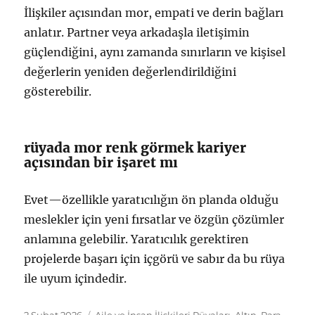
İlişkiler açısından mor, empati ve derin bağları
anlatır. Partner veya arkadaşla iletişimin
güçlendiğini, aynı zamanda sınırların ve kişisel
değerlerin yeniden değerlendirildiğini
gösterebilir.
rüyada mor renk görmek kariyer
açısından bir işaret mı
Evet—özellikle yaratıcılığın ön planda olduğu
meslekler için yeni fırsatlar ve özgün çözümler
anlamına gelebilir. Yaratıcılık gerektiren
projelerde başarı için içgörü ve sabır da bu rüya
ile uyum içindedir.
Yayın
Kategoriler
2 Şubat 2026
Aile ve İnsan İlişkileri Rüyaları
,
Altın, Para