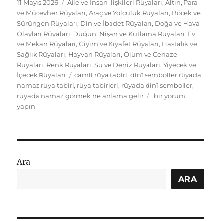
Yayın
Kategoriler
11 Mayıs 2026
Aile ve İnsan İlişkileri Rüyaları
,
Altın, Para
tarihi
ve Mücevher Rüyaları
,
Araç ve Yolculuk Rüyaları
,
Böcek ve
Sürüngen Rüyaları
,
Din ve İbadet Rüyaları
,
Doğa ve Hava
Olayları Rüyaları
,
Düğün, Nişan ve Kutlama Rüyaları
,
Ev
ve Mekan Rüyaları
,
Giyim ve Kıyafet Rüyaları
,
Hastalık ve
Sağlık Rüyaları
,
Hayvan Rüyaları
,
Ölüm ve Cenaze
Rüyaları
,
Renk Rüyaları
,
Su ve Deniz Rüyaları
,
Yiyecek ve
Etiketler
İçecek Rüyaları
camii rüya tabiri
,
dinî semboller rüyada
,
namaz rüya tabiri
,
rüya tabirleri
,
rüyada dinî semboller
,
Rüyada
rüyada namaz görmek ne anlama gelir
bir yorum
Dinî
yapın
Semboller
Görmek
Ne
Anlama
Gelir?
Ara
Tabirler
için
ARA