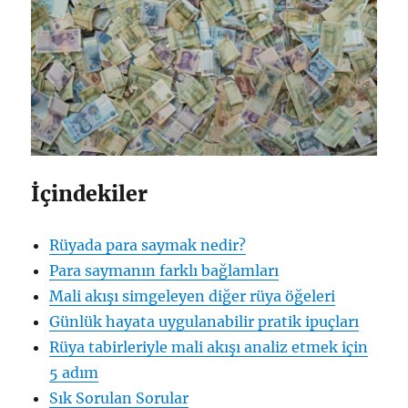
İçindekiler
Rüyada para saymak nedir?
Para saymanın farklı bağlamları
Mali akışı simgeleyen diğer rüya öğeleri
Günlük hayata uygulanabilir pratik ipuçları
Rüya tabirleriyle mali akışı analiz etmek için
5 adım
Sık Sorulan Sorular