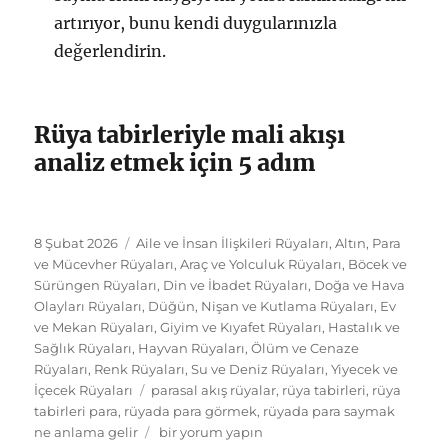
artırıyor, bunu kendi duygularınızla
değerlendirin.
Rüya tabirleriyle mali akışı
analiz etmek için 5 adım
Yayın
Kategoriler
8 Şubat 2026
Aile ve İnsan İlişkileri Rüyaları
,
Altın, Para
tarihi
ve Mücevher Rüyaları
,
Araç ve Yolculuk Rüyaları
,
Böcek ve
Sürüngen Rüyaları
,
Din ve İbadet Rüyaları
,
Doğa ve Hava
Olayları Rüyaları
,
Düğün, Nişan ve Kutlama Rüyaları
,
Ev
ve Mekan Rüyaları
,
Giyim ve Kıyafet Rüyaları
,
Hastalık ve
Sağlık Rüyaları
,
Hayvan Rüyaları
,
Ölüm ve Cenaze
Rüyaları
,
Renk Rüyaları
,
Su ve Deniz Rüyaları
,
Yiyecek ve
Etiketler
İçecek Rüyaları
parasal akış rüyalar
,
rüya tabirleri
,
rüya
tabirleri para
,
rüyada para görmek
,
rüyada para saymak
Rüyada
ne anlama gelir
bir yorum yapın