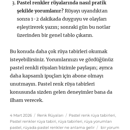
Pastel renkler rüyalarında nasıl pratik
şekilde yorumlanır?
Rüyayı uyandıktan
sonra 1-2 dakikada duyguyu ve olayları
eşleştirerek yazın; sonraki gün bu notlar
üzerinden bir genel tablo çıkarın.
Bu konuda daha çok rüya tabirleri okumak
isteyebilirsiniz. Yorumlarınızı ve gördüğünüz
pastel renkli rüyaları bizimle paylaşın; ayrıca
daha kapsamlı ipuçları için abone olmayı
unutmayın. Pastel renk rüya tabirleri
konusunda sizden gelen deneyimler bana da
ilham verecek.
Yayın
Kategoriler
Etiketler
4 Mart 2026
Renk Rüyaları
Pastel renk rüya tabirleri
,
tarihi
Pastel renkler rüya tabiri
,
rüya tabirleri
,
rüya yorumları
Pastel
pastel
,
rüyada pastel renkler ne anlama gelir
bir yorum