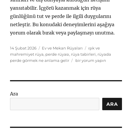
yansıtabilir. İçgörü kazanmak için rüya
günlüğünü tut ve perde ile ilgili duygularını
netleştir. Bu konudaki deneyimlerini aşağıya
yorum olarak bırak veya paylaşmayı unutma.
Yayın
Kategoriler
Etiketler
14 Şubat 2026
Ev ve Mekan Rüyaları
ışık ve
tarihi
mahremiyet rüya
,
perde rüyası
,
rüya tabirleri
,
rüyada
Rüyada
perde görmek ne anlama gelir
bir yorum yapın
perde
görmek
ne
anlama
gelir:
Ara
ışık
ve
ARA
mahremiyet
için