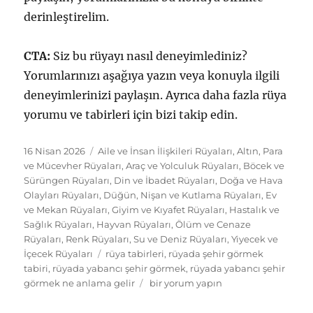
derinleştirelim.
CTA:
Siz bu rüyayı nasıl deneyimlediniz?
Yorumlarınızı aşağıya yazın veya konuyla ilgili
deneyimlerinizi paylaşın. Ayrıca daha fazla rüya
yorumu ve tabirleri için bizi takip edin.
Yayın
Kategoriler
16 Nisan 2026
Aile ve İnsan İlişkileri Rüyaları
,
Altın, Para
tarihi
ve Mücevher Rüyaları
,
Araç ve Yolculuk Rüyaları
,
Böcek ve
Sürüngen Rüyaları
,
Din ve İbadet Rüyaları
,
Doğa ve Hava
Olayları Rüyaları
,
Düğün, Nişan ve Kutlama Rüyaları
,
Ev
ve Mekan Rüyaları
,
Giyim ve Kıyafet Rüyaları
,
Hastalık ve
Sağlık Rüyaları
,
Hayvan Rüyaları
,
Ölüm ve Cenaze
Rüyaları
,
Renk Rüyaları
,
Su ve Deniz Rüyaları
,
Yiyecek ve
Etiketler
İçecek Rüyaları
rüya tabirleri
,
rüyada şehir görmek
tabiri
,
rüyada yabancı şehir görmek
,
rüyada yabancı şehir
Rüyada
görmek ne anlama gelir
bir yorum yapın
yabancı
şehir