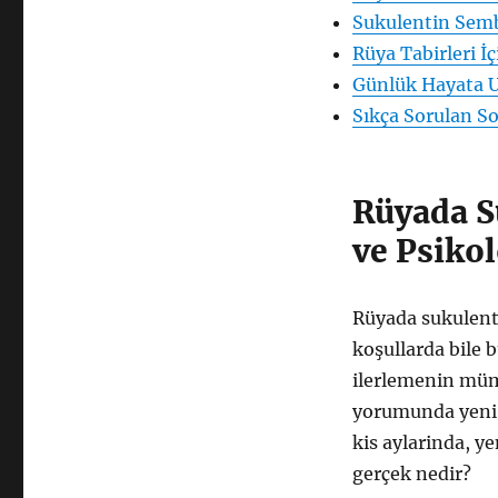
sukulent
Sukulentin Semb
görmek
Rüya Tabirleri İç
ne
anlama
Günlük Hayata U
gelir:
Sıkça Sorulan So
rüya
tabirleri
için
Rüyada S
ve Psiko
Rüyada sukulent
koşullarda bile 
ilerlemenin müm
yorumunda yeni b
kis aylarinda, y
gerçek nedir?