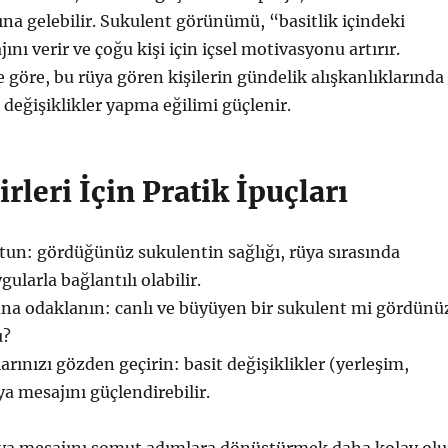
na gelebilir. Sukulent görünümü, “basitlik içindeki
nı verir ve çoğu kişi için içsel motivasyonu artırır.
göre, bu rüya gören kişilerin gündelik alışkanlıklarında
 değişiklikler yapma eğilimi güçlenir.
rleri İçin Pratik İpuçları
un: gördüğünüz sukulentin sağlığı, rüya sırasında
gularla bağlantılı olabilir.
na odaklanın: canlı ve büyüyen bir sukulent mi gördünü
u?
arınızı gözden geçirin: basit değişiklikler (yerleşim,
ya mesajını güçlendirebilir.
üya mesajını somut adımlara dönüştürmek daha kolay olu