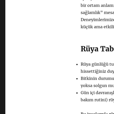
bir ortam anlamı
sağlamlık” mesajı
Deneyimlerimize 
küçük ama etkili
Rüya Tabi
Rüya günlüğü tut
hissettiğiniz duy
Bitkinin durumu
yoksa solgun m
Gün içi davranışl
bakım rutini) rü
Bu ipuçlarıyla r