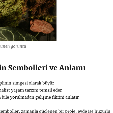
örünen görüntü
in Sembolleri ve Anlamı
iplinin simgesi olarak büyür
alist yaşam tarzını temsil eder
a bile yorulmadan gelişme fikrini anlatır
semboller, zamanla güçlenen bir proje, evde ise huzurlu