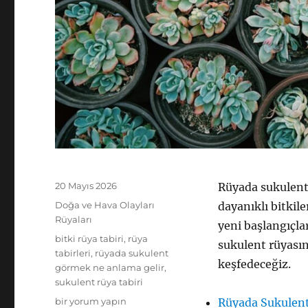
Yayın
20 Mayıs 2026
Rüyada sukulent
tarihi
Kategoriler
Doğa ve Hava Olayları
dayanıklı bitkil
Rüyaları
yeni başlangıçlar
Etiketler
bitki rüya tabiri
,
rüya
sukulent rüyasını
tabirleri
,
rüyada sukulent
keşfedeceğiz.
görmek ne anlama gelir
,
sukulent rüya tabiri
rüyada
bir yorum yapın
Rüyada Sukulen