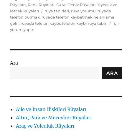
Rüyaları
,
Renk Rüyaları
,
Su ve Deniz Rüyaları
,
Yiyecek ve
Etiketler
İçecek Rüyaları
rüya tabirleri
,
rüya yorumu
,
rüyada
telefon bulmak
,
rüyada telefon kaybetmek ne anlama
Rüyada
gelir
,
rüyada telefon kaybı
,
telefon kaybı rüya tabiri
bir
Telefon
yorum yapın
Kaybetm
Ne
Anlama
Gelir?
Tabirler
Ara
ve
Pratik
ARA
İpuçları
için
Aile ve İnsan İlişkileri Rüyaları
Altın, Para ve Mücevher Rüyaları
Araç ve Yolculuk Rüyaları