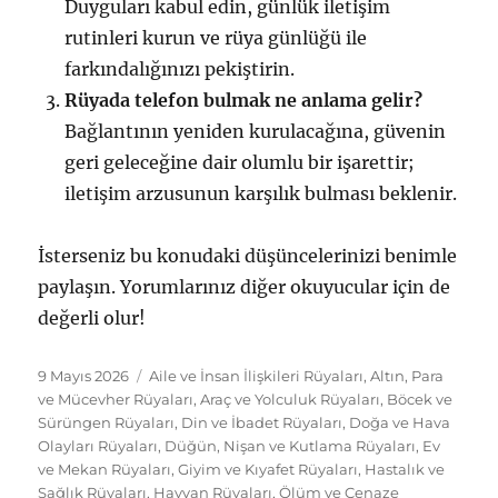
Duyguları kabul edin, günlük iletişim
rutinleri kurun ve rüya günlüğü ile
farkındalığınızı pekiştirin.
Rüyada telefon bulmak ne anlama gelir?
Bağlantının yeniden kurulacağına, güvenin
geri geleceğine dair olumlu bir işarettir;
iletişim arzusunun karşılık bulması beklenir.
İsterseniz bu konudaki düşüncelerinizi benimle
paylaşın. Yorumlarınız diğer okuyucular için de
değerli olur!
Yayın
Kategoriler
9 Mayıs 2026
Aile ve İnsan İlişkileri Rüyaları
,
Altın, Para
tarihi
ve Mücevher Rüyaları
,
Araç ve Yolculuk Rüyaları
,
Böcek ve
Sürüngen Rüyaları
,
Din ve İbadet Rüyaları
,
Doğa ve Hava
Olayları Rüyaları
,
Düğün, Nişan ve Kutlama Rüyaları
,
Ev
ve Mekan Rüyaları
,
Giyim ve Kıyafet Rüyaları
,
Hastalık ve
Sağlık Rüyaları
,
Hayvan Rüyaları
,
Ölüm ve Cenaze