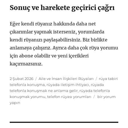
Sonuç ve harekete geçirici çağrı
Eğer kendi rüyanız hakkında daha net
çıkarımlar yapmak isterseniz, yorumlarda
kendi rüyanızı paylaşabilirsiniz. Biz birlikte
anlamaya çalışırız. Ayrıca daha çok rüya yorumu
için abone olabilir ve yeni içerikleri
kaçırmazsınız.
Yayın
Kategoriler
Etiketler
2 Şubat 2026
Aile ve İnsan İlişkileri Rüyaları
rüya tabiri
tarihi
telefonla konuşma
,
rüyada iletişim ihtiyacı
,
rüyada
telefonla konuşmak ne anlama gelir
,
rüyada telefonla
Rüyada
konuşmak yorumu
,
telefon rüyası yorumları
bir yorum
Telefonla
yapın
Konuşmak
Ne
Anlama
Gelir