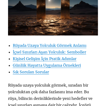
Rüyada Uzaya Yolculuk Görmek Anlamı
İçsel Sınırları Aşan Yolculuk: Semboller
Kişisel Gelişim İçin Pratik Adımlar
Günlük Hayatta Uygulama Örnekleri
Sık Sorulan Sorular
Rüyada uzaya yolculuk görmek, sıradan bir
yolculuktan çok daha fazlasını ima eder. Bu
rüya, bilincin derinliklerinde yeni hedefler ve
içsel sınırları aşmaya dair bir çağrıdır. İçgörü