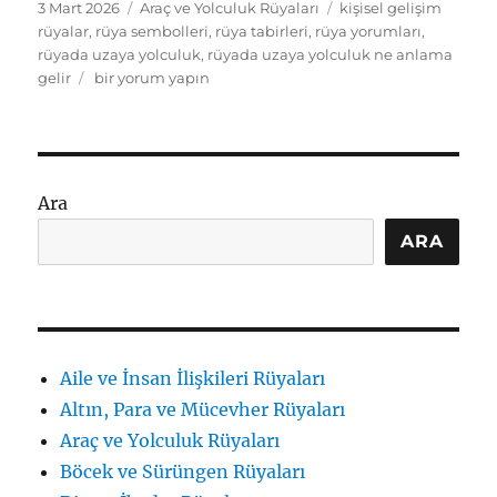
Yayın
Kategoriler
Etiketler
3 Mart 2026
Araç ve Yolculuk Rüyaları
kişisel gelişim
tarihi
rüyalar
,
rüya sembolleri
,
rüya tabirleri
,
rüya yorumları
,
rüyada uzaya yolculuk
,
rüyada uzaya yolculuk ne anlama
Rüyada
gelir
bir yorum yapın
Uzaya
Yolculuk
Görmek:
Anlamı
ve
Ara
Tabirleri
için
ARA
Aile ve İnsan İlişkileri Rüyaları
Altın, Para ve Mücevher Rüyaları
Araç ve Yolculuk Rüyaları
Böcek ve Sürüngen Rüyaları