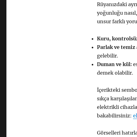
Rüyanızdaki ayrı
yoğunluğu nasıl,
unsur farklı yoru
Kuru, kontrolsüz
Parlak ve temiz 
gelebilir.
Duman ve kül:
es
demek olabilir.
İçerikteki sembo
sıkça karşılaşıl
elektrikli cihazl
bakabilirsiniz:
e
Görselleri hatır