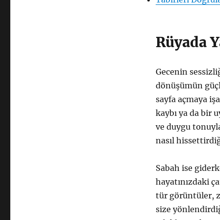
Görmek:
Semboller,
Bağlamlar
ve
Rüyada Y
Duygular
için
Gecenin sessizl
dönüşümün güçlü 
sayfa açmaya işa
kaybı ya da bir u
ve duygu tonuyla
nasıl hissettirdi
Sabah ise giderk
hayatınızdaki ça
tür görüntüler, 
size yönlendirdiğ