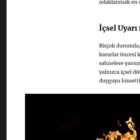
odaklanmak en d
İçsel Uyarı
Birçok durumda, y
kararlar öncesi k
sahnelere yansır
yalnızca içsel d
duyguyu hissetti