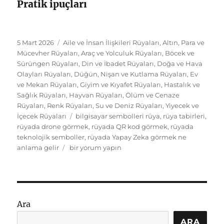
Pratik ipuçları
Yayın
Kategoriler
5 Mart 2026
Aile ve İnsan İlişkileri Rüyaları
,
Altın, Para ve
tarihi
Mücevher Rüyaları
,
Araç ve Yolculuk Rüyaları
,
Böcek ve
Sürüngen Rüyaları
,
Din ve İbadet Rüyaları
,
Doğa ve Hava
Olayları Rüyaları
,
Düğün, Nişan ve Kutlama Rüyaları
,
Ev
ve Mekan Rüyaları
,
Giyim ve Kıyafet Rüyaları
,
Hastalık ve
Sağlık Rüyaları
,
Hayvan Rüyaları
,
Ölüm ve Cenaze
Rüyaları
,
Renk Rüyaları
,
Su ve Deniz Rüyaları
,
Yiyecek ve
Etiketler
İçecek Rüyaları
bilgisayar sembolleri rüya
,
rüya tabirleri
,
rüyada drone görmek
,
rüyada QR kod görmek
,
rüyada
teknolojik semboller
,
rüyada Yapay Zeka görmek ne
Rüyada
anlama gelir
bir yorum yapın
Çoklu
Teknoloji
Sembolleri:
Yapay
Zeka
Ara
ve
Drone
ARA