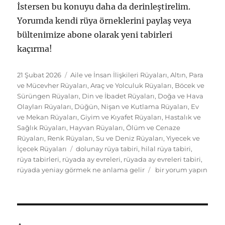
İstersen bu konuyu daha da derinleştirelim.
Yorumda kendi rüya örneklerini paylaş veya
bültenimize abone olarak yeni tabirleri
kaçırma!
Yayın
Kategoriler
21 Şubat 2026
Aile ve İnsan İlişkileri Rüyaları
,
Altın, Para
tarihi
ve Mücevher Rüyaları
,
Araç ve Yolculuk Rüyaları
,
Böcek ve
Sürüngen Rüyaları
,
Din ve İbadet Rüyaları
,
Doğa ve Hava
Olayları Rüyaları
,
Düğün, Nişan ve Kutlama Rüyaları
,
Ev
ve Mekan Rüyaları
,
Giyim ve Kıyafet Rüyaları
,
Hastalık ve
Sağlık Rüyaları
,
Hayvan Rüyaları
,
Ölüm ve Cenaze
Rüyaları
,
Renk Rüyaları
,
Su ve Deniz Rüyaları
,
Yiyecek ve
Etiketler
İçecek Rüyaları
dolunay rüya tabiri
,
hilal rüya tabiri
,
rüya tabirleri
,
rüyada ay evreleri
,
rüyada ay evreleri tabiri
,
Rüyada
rüyada yeniay görmek ne anlama gelir
bir yorum yapın
Ay
Evreleri
Görmek:
Yeniay,
Dolunay