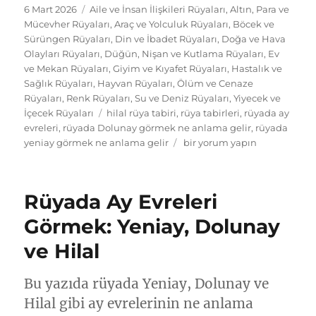
Yayın
Kategoriler
6 Mart 2026
Aile ve İnsan İlişkileri Rüyaları
,
Altın, Para ve
tarihi
Mücevher Rüyaları
,
Araç ve Yolculuk Rüyaları
,
Böcek ve
Sürüngen Rüyaları
,
Din ve İbadet Rüyaları
,
Doğa ve Hava
Olayları Rüyaları
,
Düğün, Nişan ve Kutlama Rüyaları
,
Ev
ve Mekan Rüyaları
,
Giyim ve Kıyafet Rüyaları
,
Hastalık ve
Sağlık Rüyaları
,
Hayvan Rüyaları
,
Ölüm ve Cenaze
Rüyaları
,
Renk Rüyaları
,
Su ve Deniz Rüyaları
,
Yiyecek ve
Etiketler
İçecek Rüyaları
hilal rüya tabiri
,
rüya tabirleri
,
rüyada ay
evreleri
,
rüyada Dolunay görmek ne anlama gelir
,
rüyada
Rüyada
yeniay görmek ne anlama gelir
bir yorum yapın
Ay
Evreleri
Görmek:
Rüyada Ay Evreleri
Yeniay,
Dolunay
Görmek: Yeniay, Dolunay
ve
ve Hilal
Hilal
için
Bu yazıda rüyada Yeniay, Dolunay ve
Hilal gibi ay evrelerinin ne anlama