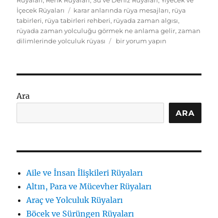
Rüyaları
,
Renk Rüyaları
,
Su ve Deniz Rüyaları
,
Yiyecek ve
Etiketler
İçecek Rüyaları
karar anlarında rüya mesajları
,
rüya
tabirleri
,
rüya tabirleri rehberi
,
rüyada zaman algısı
,
rüyada zaman yolculuğu görmek ne anlama gelir
,
zaman
Rüyada
dilimlerinde yolculuk rüyası
bir yorum yapın
Zaman
Yolculukları
ve
İçsel
Zaman
Ara
Algısı
Tabirleri
ARA
için
Aile ve İnsan İlişkileri Rüyaları
Altın, Para ve Mücevher Rüyaları
Araç ve Yolculuk Rüyaları
Böcek ve Sürüngen Rüyaları