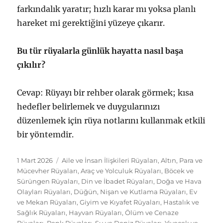
farkındalık yaratır; hızlı karar mı yoksa planlı
hareket mi gerektiğini yüzeye çıkarır.
Bu tür rüyalarla günlük hayatta nasıl başa
çıkılır?
Cevap: Rüyayı bir rehber olarak görmek; kısa
hedefler belirlemek ve duygularınızı
düzenlemek için rüya notlarını kullanmak etkili
bir yöntemdir.
Yayın
Kategoriler
1 Mart 2026
Aile ve İnsan İlişkileri Rüyaları
,
Altın, Para ve
tarihi
Mücevher Rüyaları
,
Araç ve Yolculuk Rüyaları
,
Böcek ve
Sürüngen Rüyaları
,
Din ve İbadet Rüyaları
,
Doğa ve Hava
Olayları Rüyaları
,
Düğün, Nişan ve Kutlama Rüyaları
,
Ev
ve Mekan Rüyaları
,
Giyim ve Kıyafet Rüyaları
,
Hastalık ve
Sağlık Rüyaları
,
Hayvan Rüyaları
,
Ölüm ve Cenaze