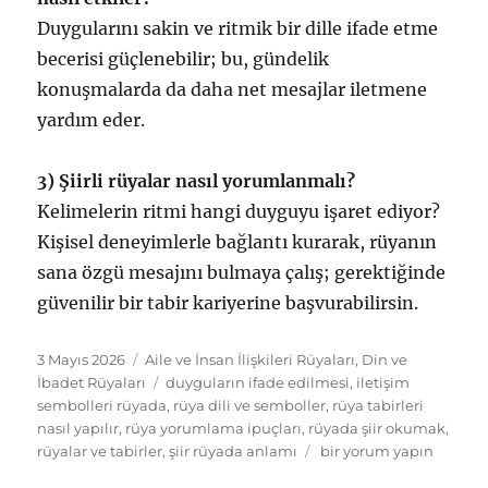
Duygularını sakin ve ritmik bir dille ifade etme
becerisi güçlenebilir; bu, gündelik
konuşmalarda da daha net mesajlar iletmene
yardım eder.
3) Şiirli rüyalar nasıl yorumlanmalı?
Kelimelerin ritmi hangi duyguyu işaret ediyor?
Kişisel deneyimlerle bağlantı kurarak, rüyanın
sana özgü mesajını bulmaya çalış; gerektiğinde
güvenilir bir tabir kariyerine başvurabilirsin.
Yayın
Kategoriler
3 Mayıs 2026
Aile ve İnsan İlişkileri Rüyaları
,
Din ve
tarihi
Etiketler
İbadet Rüyaları
duyguların ifade edilmesi
,
iletişim
sembolleri rüyada
,
rüya dili ve semboller
,
rüya tabirleri
nasıl yapılır
,
rüya yorumlama ipuçları
,
rüyada şiir okumak
,
Rüyada
rüyalar ve tabirler
,
şiir rüyada anlamı
bir yorum yapın
Şiir