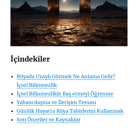
İçindekiler
Rüyada Uzaylı Görmek Ne Anlama Gelir?
İçsel Bilinmezlik
İçsel Bilinmezlikle Baş etmeyi Öğrenme
Yabancılaşma ve İletişim Teması
Günlük Hayatta Rüya Tabirlerini Kullanmak
Son Öneriler ve Kaynaklar