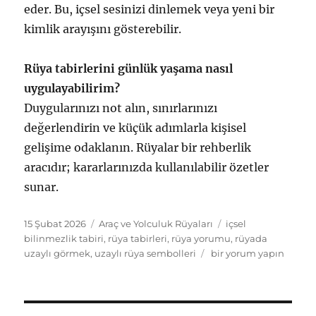
eder. Bu, içsel sesinizi dinlemek veya yeni bir
kimlik arayışını gösterebilir.
Rüya tabirlerini günlük yaşama nasıl
uygulayabilirim?
Duygularınızı not alın, sınırlarınızı
değerlendirin ve küçük adımlarla kişisel
gelişime odaklanın. Rüyalar bir rehberlik
aracıdır; kararlarınızda kullanılabilir özetler
sunar.
Yayın
Kategoriler
Etiketler
15 Şubat 2026
Araç ve Yolculuk Rüyaları
içsel
tarihi
bilinmezlik tabiri
,
rüya tabirleri
,
rüya yorumu
,
rüyada
Rüyada
uzaylı görmek
,
uzaylı rüya sembolleri
bir yorum yapın
Uzaylı
Görmek:
İçsel
Bilinmezlik